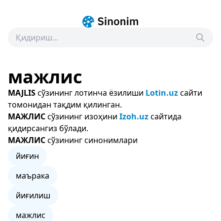
мажлис
MAJLIS
сўзининг лотинча ёзилиши
Lotin.uz
сайти
томонидан тақдим қилинган.
МАЖЛИС
сўзининг изоҳини
Izoh.uz
сайтида
қидирсангиз бўлади.
МАЖЛИС
сўзининг синонимлари
йиғин
маърака
йиғилиш
мажлис