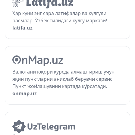
Ҳар куни энг сара латифалар ва кулгули
расмлар. Ўзбек тилидаги кулгу маркази!
latifa.uz
Валютани юқори курсда алмаштириш учун
яқин пунктларни аниқлаб берувчи сервис.
Пункт жойлашувини картада кўрсатади.
onmap.uz