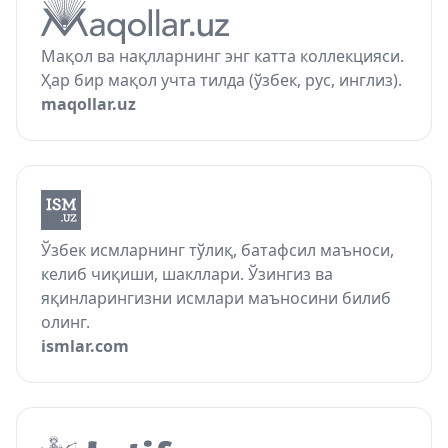
Мақол ва нақлларнинг энг катта коллекцияси.
Ҳар бир мақол учта тилда (ўзбек, рус, инглиз).
maqollar.uz
Ўзбек исмларнинг тўлиқ, батафсил маъноси,
келиб чиқиши, шакллари. Ўзингиз ва
яқинларингизни исмлари маъносини билиб
олинг.
ismlar.com