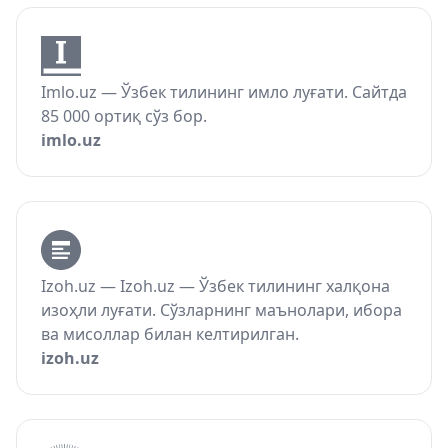
Imlo.uz — Ўзбек тилининг имло луғати. Сайтда
85 000 ортиқ сўз бор.
imlo.uz
Izoh.uz — Izoh.uz — Ўзбек тилининг халқона
изоҳли луғати. Сўзларнинг маънолари, ибора
ва мисоллар билан келтирилган.
izoh.uz