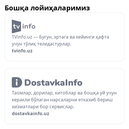
Бошқа лойиҳаларимиз
TVinfo.uz — Бугун, эртага ва кейинги ҳафта
учун тўлиқ теледастурлар.
tvinfo.uz
Таомлар, дорилар, китоблар ва бошқа уй учун
керакли бўлаган нарсаларни етказиб бериш
хизматлари бор сервислар.
dostavkainfo.uz