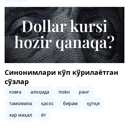
Синонимлари кўп кўрилаётган
сўзлар
ғовға
алоҳида
поён
ранг
тамомила
қасос
бирам
қутқи
хар маҳал
ёт