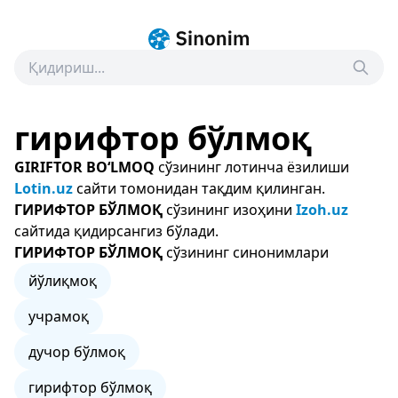
гирифтор бўлмоқ
GIRIFTOR BO‘LMOQ
сўзининг лотинча ёзилиши
Lotin.uz
сайти томонидан тақдим қилинган.
ГИРИФТОР БЎЛМОҚ
сўзининг изоҳини
Izoh.uz
сайтида қидирсангиз бўлади.
ГИРИФТОР БЎЛМОҚ
сўзининг синонимлари
йўлиқмоқ
учрамоқ
дучор бўлмоқ
гирифтор бўлмоқ