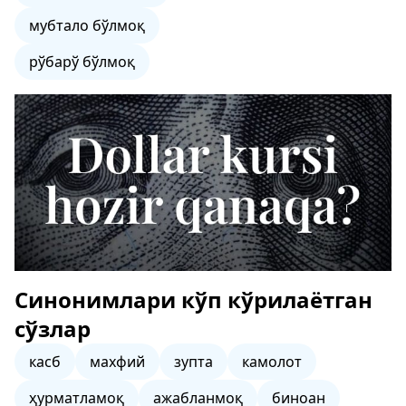
мубтало бўлмоқ
рўбарў бўлмоқ
Синонимлари кўп кўрилаётган
сўзлар
касб
махфий
зупта
камолот
ҳурматламоқ
ажабланмоқ
биноан