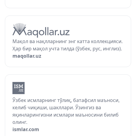
Мақол ва нақлларнинг энг катта коллекцияси.
Ҳар бир мақол учта тилда (ўзбек, рус, инглиз).
maqollar.uz
Ўзбек исмларнинг тўлиқ, батафсил маъноси,
келиб чиқиши, шакллари. Ўзингиз ва
яқинларингизни исмлари маъносини билиб
олинг.
ismlar.com