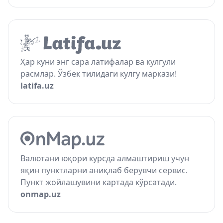
Ҳар куни энг сара латифалар ва кулгули
расмлар. Ўзбек тилидаги кулгу маркази!
latifa.uz
Валютани юқори курсда алмаштириш учун
яқин пунктларни аниқлаб берувчи сервис.
Пункт жойлашувини картада кўрсатади.
onmap.uz