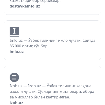
хизматлари бор сервислар.
dostavkainfo.uz
Imlo.uz — Ўзбек тилининг имло луғати. Сайтда
85 000 ортиқ сўз бор.
imlo.uz
Izoh.uz — Izoh.uz — Ўзбек тилининг халқона
изоҳли луғати. Сўзларнинг маънолари, ибора
ва мисоллар билан келтирилган.
izoh.uz