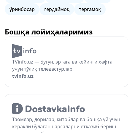
ўринбосар
гердаймоқ
тергамоқ
Бошқа лойиҳаларимиз
TVinfo.uz — Бугун, эртага ва кейинги ҳафта
учун тўлиқ теледастурлар.
tvinfo.uz
Таомлар, дорилар, китоблар ва бошқа уй учун
керакли бўлаган нарсаларни етказиб бериш