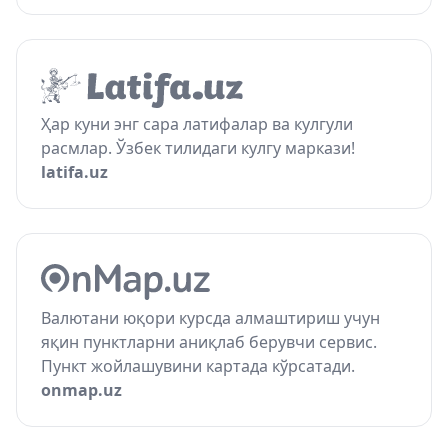
Ҳар куни энг сара латифалар ва кулгули
расмлар. Ўзбек тилидаги кулгу маркази!
latifa.uz
Валютани юқори курсда алмаштириш учун
яқин пунктларни аниқлаб берувчи сервис.
Пункт жойлашувини картада кўрсатади.
onmap.uz