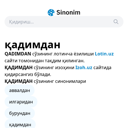
қадимдан
QADIMDAN
сўзининг лотинча ёзилиши
Lotin.uz
сайти томонидан тақдим қилинган.
ҚАДИМДАН
сўзининг изоҳини
Izoh.uz
сайтида
қидирсангиз бўлади.
ҚАДИМДАН
сўзининг синонимлари
аввалдан
илгаридан
бурундан
қадимдан