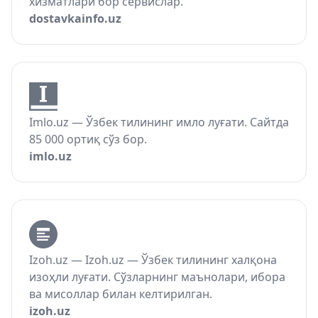
хизматлари бор сервислар.
dostavkainfo.uz
Imlo.uz — Ўзбек тилининг имло луғати. Сайтда
85 000 ортиқ сўз бор.
imlo.uz
Izoh.uz — Izoh.uz — Ўзбек тилининг халқона
изоҳли луғати. Сўзларнинг маънолари, ибора
ва мисоллар билан келтирилган.
izoh.uz