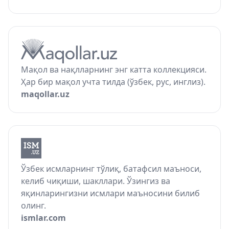
Мақол ва нақлларнинг энг катта коллекцияси.
Ҳар бир мақол учта тилда (ўзбек, рус, инглиз).
maqollar.uz
Ўзбек исмларнинг тўлиқ, батафсил маъноси,
келиб чиқиши, шакллари. Ўзингиз ва
яқинларингизни исмлари маъносини билиб
олинг.
ismlar.com