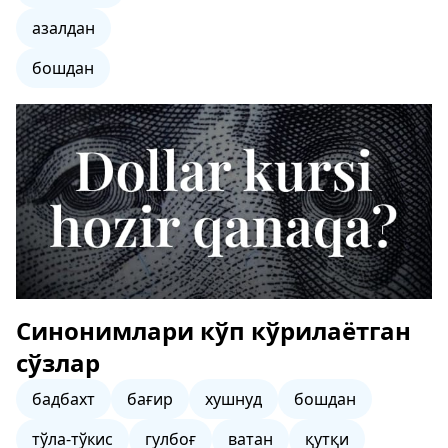
азалдан
бошдан
Синонимлари кўп кўрилаётган
сўзлар
бадбахт
бағир
хушнуд
бошдан
тўла-тўкис
гулбоғ
ватан
қутқи