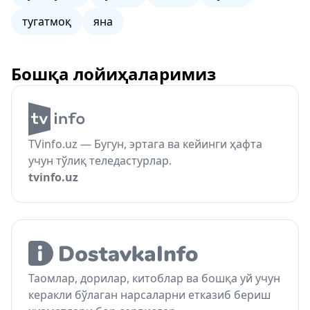
тугатмоқ
яна
Бошқа лойиҳаларимиз
TVinfo.uz — Бугун, эртага ва кейинги ҳафта
учун тўлиқ теледастурлар.
tvinfo.uz
Таомлар, дорилар, китоблар ва бошқа уй учун
керакли бўлаган нарсаларни етказиб бериш