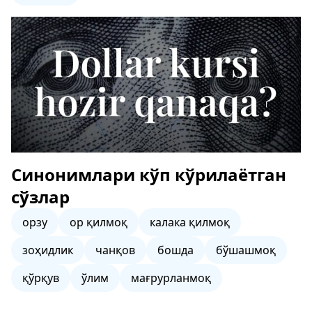
Синонимлари кўп кўрилаётган
сўзлар
орзу
ор қилмоқ
калака қилмоқ
зоҳидлик
чанқов
бошда
бўшашмоқ
қўрқув
ўлим
мағрурланмоқ