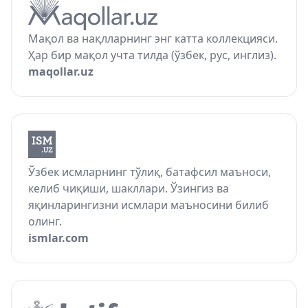
Мақол ва нақлларнинг энг катта коллекцияси.
Ҳар бир мақол учта тилда (ўзбек, рус, инглиз).
maqollar.uz
Ўзбек исмларнинг тўлиқ, батафсил маъноси,
келиб чиқиши, шакллари. Ўзингиз ва
яқинларингизни исмлари маъносини билиб
олинг.
ismlar.com