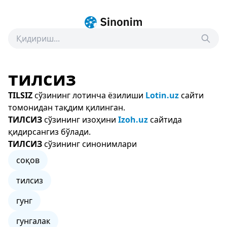
тилсиз
TILSIZ
сўзининг лотинча ёзилиши
Lotin.uz
сайти
томонидан тақдим қилинган.
ТИЛСИЗ
сўзининг изоҳини
Izoh.uz
сайтида
қидирсангиз бўлади.
ТИЛСИЗ
сўзининг синонимлари
соқов
тилсиз
гунг
гунгалак