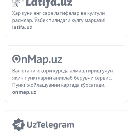
Ҳар куни энг сара латифалар ва кулгули
расмлар. Ўзбек тилидаги кулгу маркази!
latifa.uz
Валютани юқори курсда алмаштириш учун
яқин пунктларни аниқлаб берувчи сервис.
Пункт жойлашувини картада кўрсатади.
onmap.uz