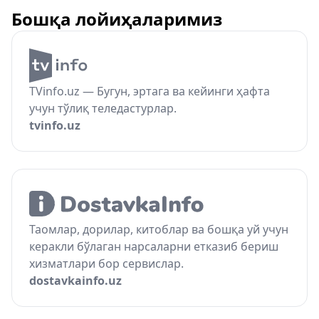
Бошқа лойиҳаларимиз
TVinfo.uz — Бугун, эртага ва кейинги ҳафта
учун тўлиқ теледастурлар.
tvinfo.uz
Таомлар, дорилар, китоблар ва бошқа уй учун
керакли бўлаган нарсаларни етказиб бериш
хизматлари бор сервислар.
dostavkainfo.uz