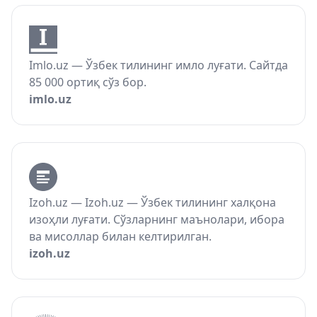
Imlo.uz — Ўзбек тилининг имло луғати. Сайтда
85 000 ортиқ сўз бор.
imlo.uz
Izoh.uz — Izoh.uz — Ўзбек тилининг халқона
изоҳли луғати. Сўзларнинг маънолари, ибора
ва мисоллар билан келтирилган.
izoh.uz