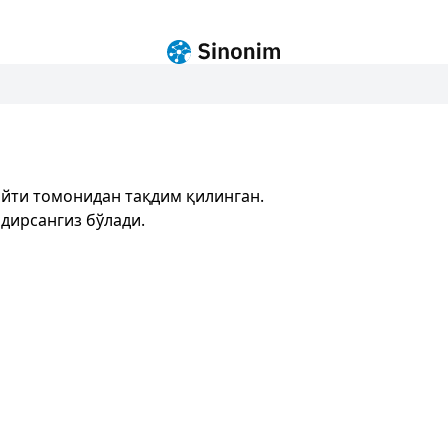
йти томонидан тақдим қилинган.
дирсангиз бўлади.