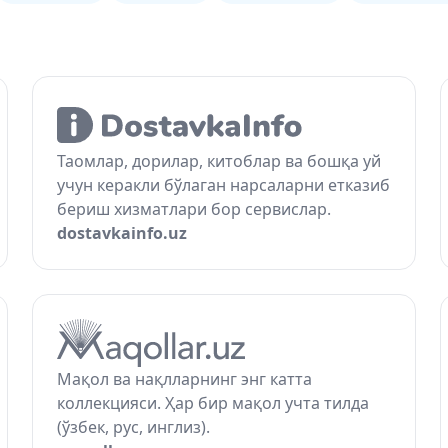
Таомлар, дорилар, китоблар ва бошқа уй
учун керакли бўлаган нарсаларни етказиб
бериш хизматлари бор сервислар.
dostavkainfo.uz
Мақол ва нақлларнинг энг катта
коллекцияси. Ҳар бир мақол учта тилда
(ўзбек, рус, инглиз).