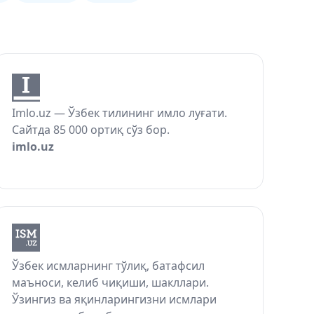
Imlo.uz — Ўзбек тилининг имло луғати.
Сайтда 85 000 ортиқ сўз бор.
imlo.uz
Ўзбек исмларнинг тўлиқ, батафсил
маъноси, келиб чиқиши, шакллари.
Ўзингиз ва яқинларингизни исмлари