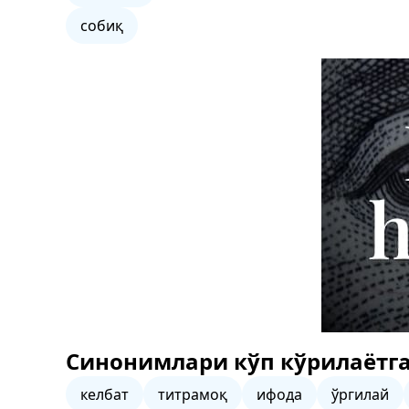
собиқ
Синонимлари кўп кўрилаётга
келбат
титрамоқ
ифода
ўргилай