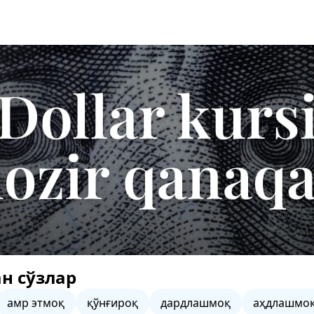
н сўзлар
амр этмоқ
қўнғироқ
дардлашмоқ
аҳдлашмо