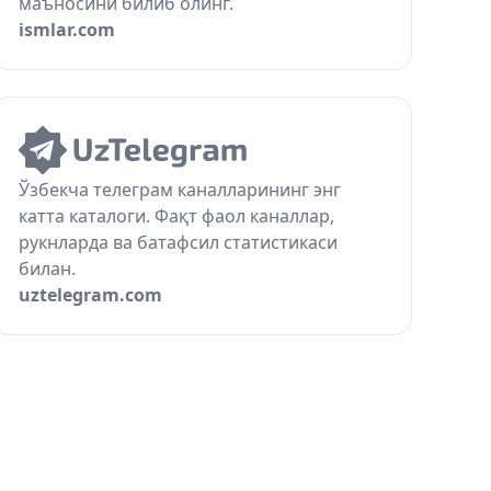
маъносини билиб олинг.
ismlar.com
Ўзбекча телеграм каналларининг энг
катта каталоги. Фақт фаол каналлар,
рукнларда ва батафсил статистикаси
билан.
uztelegram.com