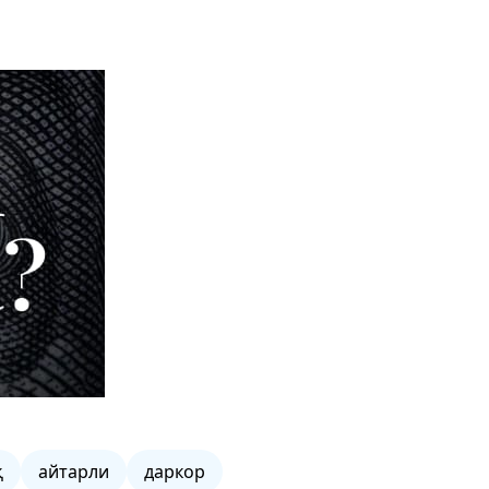
қ
айтарли
даркор