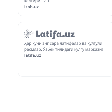
келтирилган.
izoh.uz
Ҳар куни энг сара латифалар ва кулгули
расмлар. Ўзбек тилидаги кулгу маркази!
latifa.uz