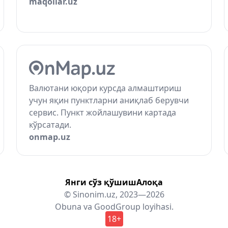
maqollar.uz
Валютани юқори курсда алмаштириш
учун яқин пунктларни аниқлаб берувчи
сервис. Пункт жойлашувини картада
кўрсатади.
onmap.uz
Янги сўз қўшиш
Алоқа
© Sinonim.uz, 2023—2026
Obuna
va
GoodGroup
loyihasi.
18+