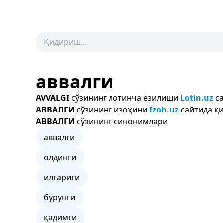
аввалги
AVVALGI
сўзининг лотинча ёзилиши
Lotin.uz
са
АВВАЛГИ
сўзининг изоҳини
Izoh.uz
сайтида қи
АВВАЛГИ
сўзининг синонимлари
аввалги
олдинги
илгариги
бурунги
қадимги