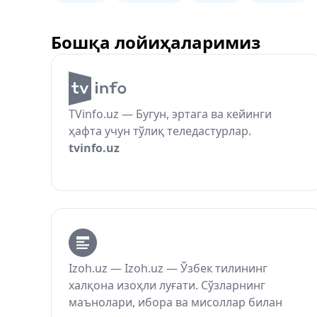
Бошқа лойиҳаларимиз
TVinfo.uz — Бугун, эртага ва кейинги
ҳафта учун тўлиқ теледастурлар.
tvinfo.uz
Izoh.uz — Izoh.uz — Ўзбек тилининг
халқона изоҳли луғати. Сўзларнинг
маънолари, ибора ва мисоллар билан