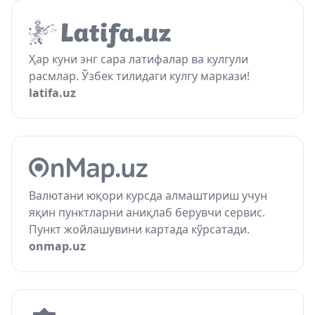
Ҳар куни энг сара латифалар ва кулгули
расмлар. Ўзбек тилидаги кулгу маркази!
latifa.uz
Валютани юқори курсда алмаштириш учун
яқин пунктларни аниқлаб берувчи сервис.
Пункт жойлашувини картада кўрсатади.
onmap.uz