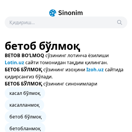
бетоб бўлмоқ
BETOB BO‘LMOQ
сўзининг лотинча ёзилиши
Lotin.uz
сайти томонидан тақдим қилинган.
БЕТОБ БЎЛМОҚ
сўзининг изоҳини
Izoh.uz
сайтида
қидирсангиз бўлади.
БЕТОБ БЎЛМОҚ
сўзининг синонимлари
касал бўлмоқ
касалланмоқ
бетоб бўлмоқ
бетобланмоқ