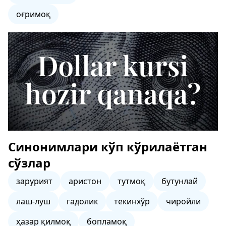
оғримоқ
Синонимлари кўп кўрилаётган
сўзлар
зарурият
аристон
тутмоқ
бутунлай
лаш-луш
гадолик
текинхўр
чиройли
ҳазар қилмоқ
бопламоқ