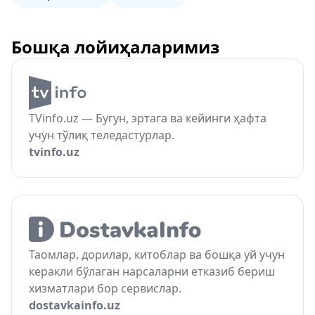
Бошқа лойиҳаларимиз
TVinfo.uz — Бугун, эртага ва кейинги ҳафта
учун тўлиқ теледастурлар.
tvinfo.uz
Таомлар, дорилар, китоблар ва бошқа уй учун
керакли бўлаган нарсаларни етказиб бериш
хизматлари бор сервислар.
dostavkainfo.uz