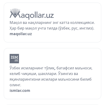
Мақол ва нақлларнинг энг катта коллекцияси.
Ҳар бир мақол учта тилда (ўзбек, рус, инглиз).
maqollar.uz
Ўзбек исмларнинг тўлиқ, батафсил маъноси,
келиб чиқиши, шакллари. Ўзингиз ва
яқинларингизни исмлари маъносини билиб
олинг.
ismlar.com