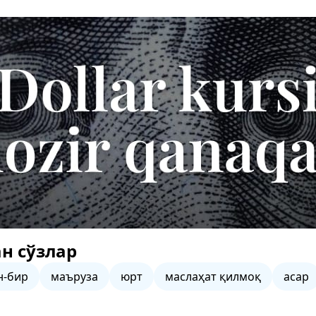
н сўзлар
н-бир
маъруза
юрт
маслаҳат қилмоқ
асар