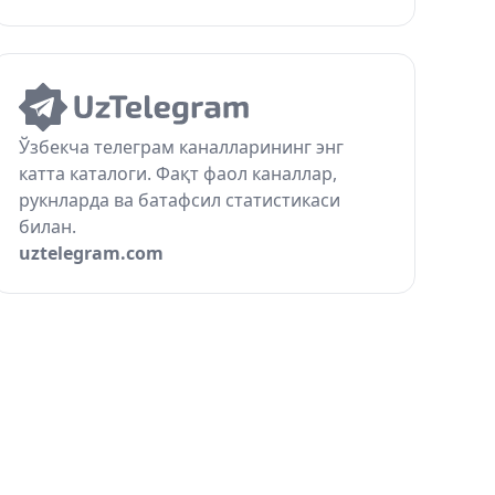
Ўзбекча телеграм каналларининг энг
катта каталоги. Фақт фаол каналлар,
рукнларда ва батафсил статистикаси
билан.
uztelegram.com