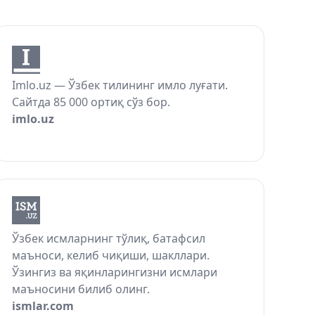
Imlo.uz — Ўзбек тилининг имло луғати.
Сайтда 85 000 ортиқ сўз бор.
imlo.uz
Ўзбек исмларнинг тўлиқ, батафсил
маъноси, келиб чиқиши, шакллари.
Ўзингиз ва яқинларингизни исмлари
маъносини билиб олинг.
ismlar.com