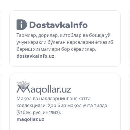
Таомлар, дорилар, китоблар ва бошқа уй
учун керакли бўлаган нарсаларни етказиб
бериш хизматлари бор сервислар.
dostavkainfo.uz
Мақол ва нақлларнинг энг катта
коллекцияси. Ҳар бир мақол учта тилда
(ўзбек, рус, инглиз).
maqollar.uz