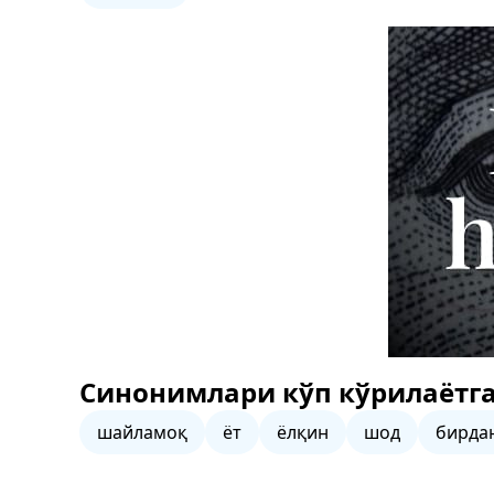
Синонимлари кўп кўрилаётга
шайламоқ
ёт
ёлқин
шод
бирда