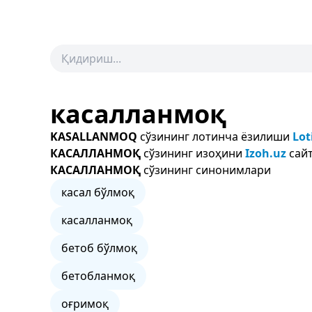
касалланмоқ
KASALLANMOQ
сўзининг лотинча ёзилиши
Lot
КАСАЛЛАНМОҚ
сўзининг изоҳини
Izoh.uz
сайт
КАСАЛЛАНМОҚ
сўзининг синонимлари
касал бўлмоқ
касалланмоқ
бетоб бўлмоқ
бетобланмоқ
оғримоқ