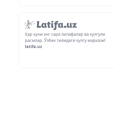
Ҳар куни энг сара латифалар ва кулгули
расмлар. Ўзбек тилидаги кулгу маркази!
latifa.uz