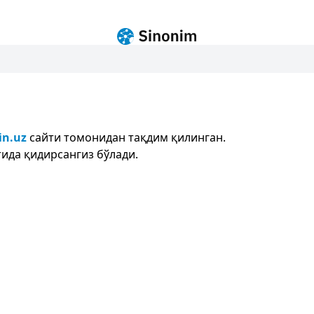
in.uz
сайти томонидан тақдим қилинган.
ида қидирсангиз бўлади.