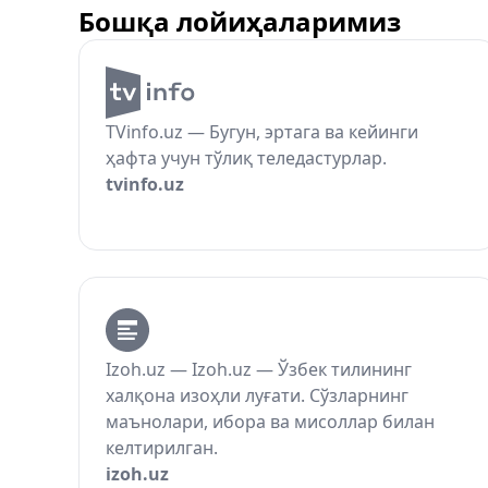
Бошқа лойиҳаларимиз
TVinfo.uz — Бугун, эртага ва кейинги
ҳафта учун тўлиқ теледастурлар.
tvinfo.uz
Izoh.uz — Izoh.uz — Ўзбек тилининг
халқона изоҳли луғати. Сўзларнинг
маънолари, ибора ва мисоллар билан
келтирилган.
izoh.uz