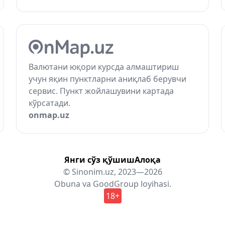
Валютани юқори курсда алмаштириш
учун яқин пунктларни аниқлаб берувчи
сервис. Пункт жойлашувини картада
кўрсатади.
onmap.uz
Янги сўз қўшиш
Алоқа
© Sinonim.uz, 2023—2026
Obuna
va
GoodGroup
loyihasi.
18+