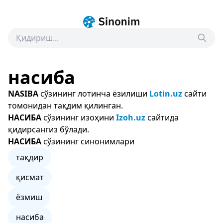
насиба
NASIBA
сўзининг лотинча ёзилиши
Lotin.uz
сайти
томонидан тақдим қилинган.
НАСИБА
сўзининг изоҳини
Izoh.uz
сайтида
қидирсангиз бўлади.
НАСИБА
сўзининг синонимлари
тақдир
қисмат
ёзмиш
насиба