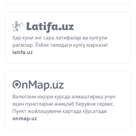
Ҳар куни энг сара латифалар ва кулгули
расмлар. Ўзбек тилидаги кулгу маркази!
latifa.uz
Валютани юқори курсда алмаштириш учун
яқин пунктларни аниқлаб берувчи сервис.
Пункт жойлашувини картада кўрсатади.
onmap.uz