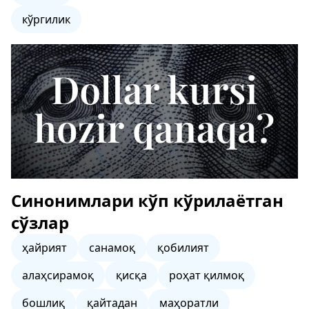
кўргилик
Синонимлари кўп кўрилаётган
сўзлар
ҳайрият
санамоқ
қобилият
алаҳсирамоқ
қисқа
роҳат қилмоқ
бошлиқ
қайтадан
маҳоратли