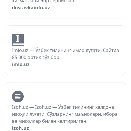
хизматлари бор сервислар.
dostavkainfo.uz
Imlo.uz — Ўзбек тилининг имло луғати. Сайтда
85 000 ортиқ сўз бор.
imlo.uz
Izoh.uz — Izoh.uz — Ўзбек тилининг халқона
изоҳли луғати. Сўзларнинг маънолари, ибора
ва мисоллар билан келтирилган.
izoh.uz