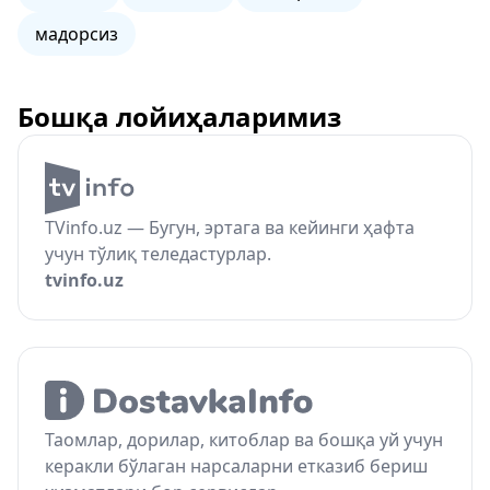
мадорсиз
Бошқа лойиҳаларимиз
TVinfo.uz — Бугун, эртага ва кейинги ҳафта
учун тўлиқ теледастурлар.
tvinfo.uz
Таомлар, дорилар, китоблар ва бошқа уй учун
керакли бўлаган нарсаларни етказиб бериш