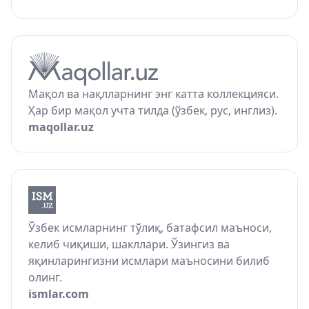
Мақол ва нақлларнинг энг катта коллекцияси.
Ҳар бир мақол учта тилда (ўзбек, рус, инглиз).
maqollar.uz
Ўзбек исмларнинг тўлиқ, батафсил маъноси,
келиб чиқиши, шакллари. Ўзингиз ва
яқинларингизни исмлари маъносини билиб
олинг.
ismlar.com