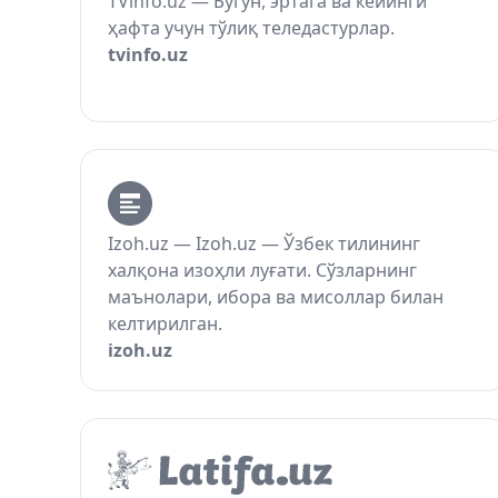
TVinfo.uz — Бугун, эртага ва кейинги
ҳафта учун тўлиқ теледастурлар.
tvinfo.uz
Izoh.uz — Izoh.uz — Ўзбек тилининг
халқона изоҳли луғати. Сўзларнинг
маънолари, ибора ва мисоллар билан
келтирилган.
izoh.uz