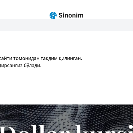
сайти томонидан тақдим қилинган.
дирсангиз бўлади.