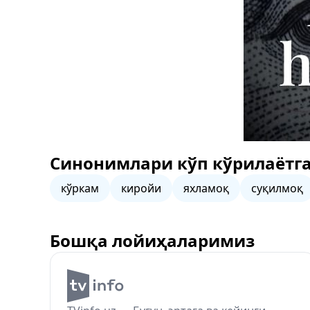
Синонимлари кўп кўрилаётга
кўркам
киройи
яхламоқ
суқилмоқ
Бошқа лойиҳаларимиз