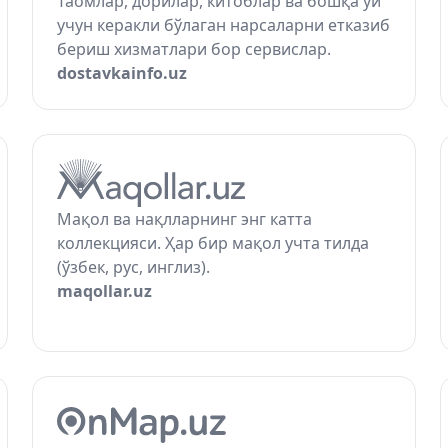
Таомлар, дорилар, китоблар ва бошқа уй
учун керакли бўлаган нарсаларни етказиб
бериш хизматлари бор сервислар.
dostavkainfo.uz
Мақол ва нақлларнинг энг катта
коллекцияси. Ҳар бир мақол учта тилда
(ўзбек, рус, инглиз).
maqollar.uz