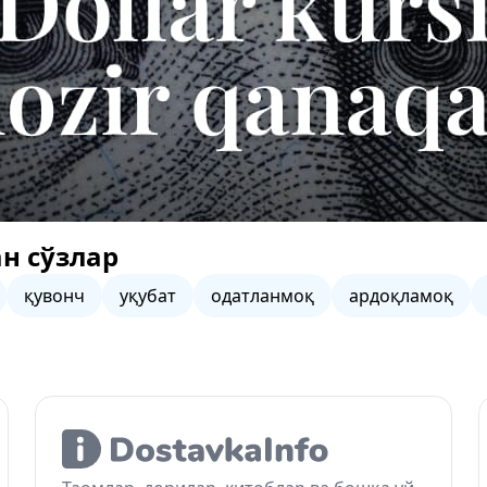
н сўзлар
қувонч
уқубат
одатланмоқ
ардоқламоқ