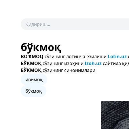
бўкмоқ
BO‘KMOQ
сўзининг лотинча ёзилиши
Lotin.uz
БЎКМОҚ
сўзининг изоҳини
Izoh.uz
сайтида қи
БЎКМОҚ
сўзининг синонимлари
ивимоқ
бўкмоқ