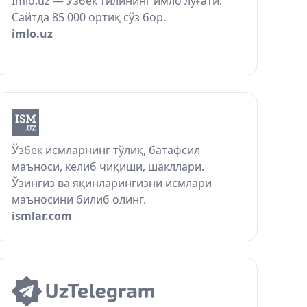
Imlo.uz — Ўзбек тилининг имло луғати.
Сайтда 85 000 ортиқ сўз бор.
imlo.uz
Ўзбек исмларнинг тўлиқ, батафсил
маъноси, келиб чиқиши, шакллари.
Ўзингиз ва яқинларингизни исмлари
маъносини билиб олинг.
ismlar.com