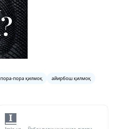
пора-пора қилмоқ
айирбош қилмоқ