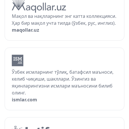
Мақол ва нақлларнинг энг катта коллекцияси.
Ҳар бир мақол учта тилда (ўзбек, рус, инглиз).
maqollar.uz
Ўзбек исмларнинг тўлиқ, батафсил маъноси,
келиб чиқиши, шакллари. Ўзингиз ва
яқинларингизни исмлари маъносини билиб
олинг.
ismlar.com