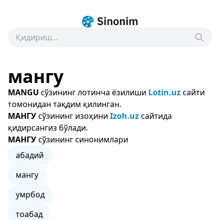
мангу
MANGU
сўзининг лотинча ёзилиши
Lotin.uz
сайти
томонидан тақдим қилинган.
МАНГУ
сўзининг изоҳини
Izoh.uz
сайтида
қидирсангиз бўлади.
МАНГУ
сўзининг синонимлари
абадий
мангу
умрбод
тоабад