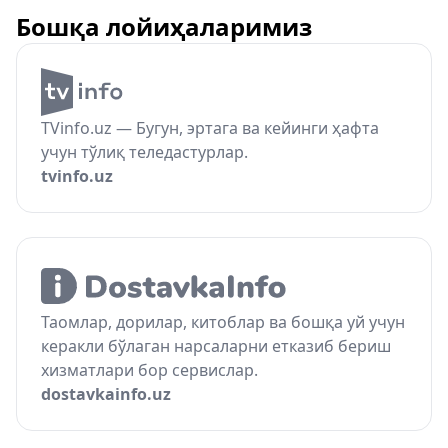
Бошқа лойиҳаларимиз
TVinfo.uz — Бугун, эртага ва кейинги ҳафта
учун тўлиқ теледастурлар.
tvinfo.uz
Таомлар, дорилар, китоблар ва бошқа уй учун
керакли бўлаган нарсаларни етказиб бериш
хизматлари бор сервислар.
dostavkainfo.uz