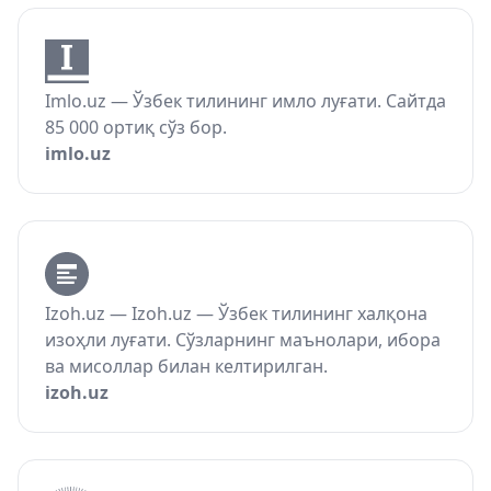
Imlo.uz — Ўзбек тилининг имло луғати. Сайтда
85 000 ортиқ сўз бор.
imlo.uz
Izoh.uz — Izoh.uz — Ўзбек тилининг халқона
изоҳли луғати. Сўзларнинг маънолари, ибора
ва мисоллар билан келтирилган.
izoh.uz