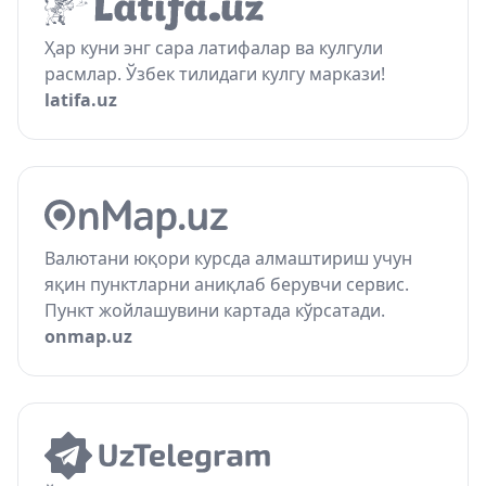
Ҳар куни энг сара латифалар ва кулгули
расмлар. Ўзбек тилидаги кулгу маркази!
latifa.uz
Валютани юқори курсда алмаштириш учун
яқин пунктларни аниқлаб берувчи сервис.
Пункт жойлашувини картада кўрсатади.
onmap.uz