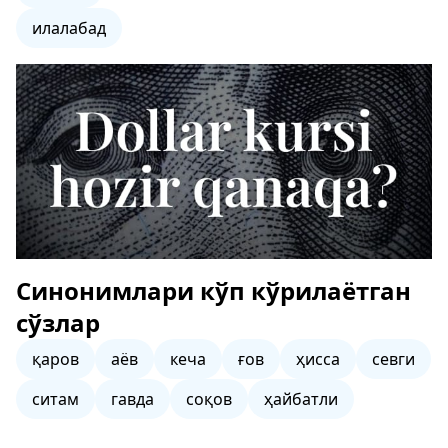
илалабад
Синонимлари кўп кўрилаётган
сўзлар
қаров
аёв
кеча
ғов
ҳисса
севги
ситам
гавда
соқов
ҳайбатли