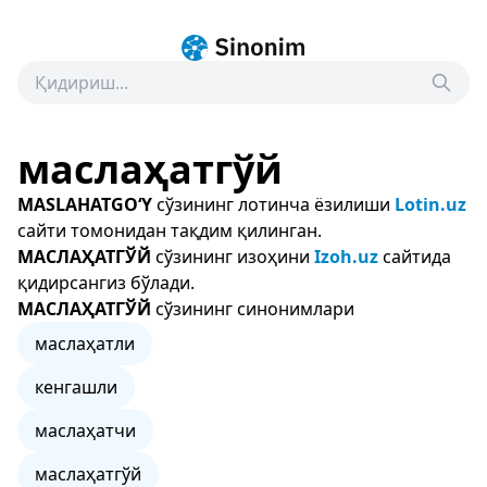
маслаҳатгўй
MASLAHATGO‘Y
сўзининг лотинча ёзилиши
Lotin.uz
сайти томонидан тақдим қилинган.
МАСЛАҲАТГЎЙ
сўзининг изоҳини
Izoh.uz
сайтида
қидирсангиз бўлади.
МАСЛАҲАТГЎЙ
сўзининг синонимлари
маслаҳатли
кенгашли
маслаҳатчи
маслаҳатгўй