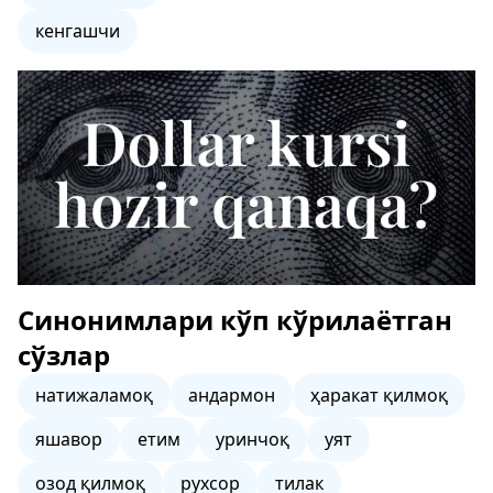
кенгашчи
Синонимлари кўп кўрилаётган
сўзлар
натижаламоқ
андармон
ҳаракат қилмоқ
яшавор
етим
уринчоқ
уят
озод қилмоқ
рухсор
тилак