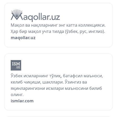
Мақол ва нақлларнинг энг катта коллекцияси.
Ҳар бир мақол учта тилда (ўзбек, рус, инглиз).
maqollar.uz
Ўзбек исмларнинг тўлиқ, батафсил маъноси,
келиб чиқиши, шакллари. Ўзингиз ва
яқинларингизни исмлари маъносини билиб
олинг.
ismlar.com