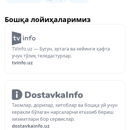
Бошқа лойиҳаларимиз
TVinfo.uz — Бугун, эртага ва кейинги ҳафта
учун тўлиқ теледастурлар.
tvinfo.uz
Таомлар, дорилар, китоблар ва бошқа уй учун
керакли бўлаган нарсаларни етказиб бериш
хизматлари бор сервислар.
dostavkainfo.uz