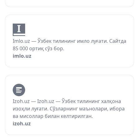
Imlo.uz — Ўзбек тилининг имло луғати. Сайтда
85 000 ортиқ сўз бор.
imlo.uz
Izoh.uz — Izoh.uz — Ўзбек тилининг халқона
изоҳли луғати. Сўзларнинг маънолари, ибора
ва мисоллар билан келтирилган.
izoh.uz