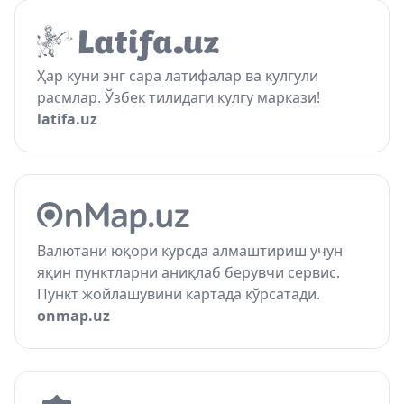
Ҳар куни энг сара латифалар ва кулгули
расмлар. Ўзбек тилидаги кулгу маркази!
latifa.uz
Валютани юқори курсда алмаштириш учун
яқин пунктларни аниқлаб берувчи сервис.
Пункт жойлашувини картада кўрсатади.
onmap.uz