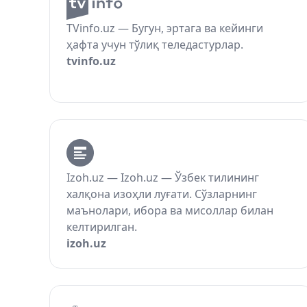
TVinfo.uz — Бугун, эртага ва кейинги
ҳафта учун тўлиқ теледастурлар.
tvinfo.uz
Izoh.uz — Izoh.uz — Ўзбек тилининг
халқона изоҳли луғати. Сўзларнинг
маънолари, ибора ва мисоллар билан
келтирилган.
izoh.uz