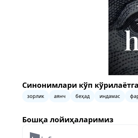
Синонимлари кўп кўрилаётга
зорлик
аянч
беҳад
индамас
фа
Бошқа лойиҳаларимиз