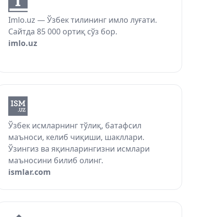
Imlo.uz — Ўзбек тилининг имло луғати.
Сайтда 85 000 ортиқ сўз бор.
imlo.uz
Ўзбек исмларнинг тўлиқ, батафсил
маъноси, келиб чиқиши, шакллари.
Ўзингиз ва яқинларингизни исмлари
маъносини билиб олинг.
ismlar.com