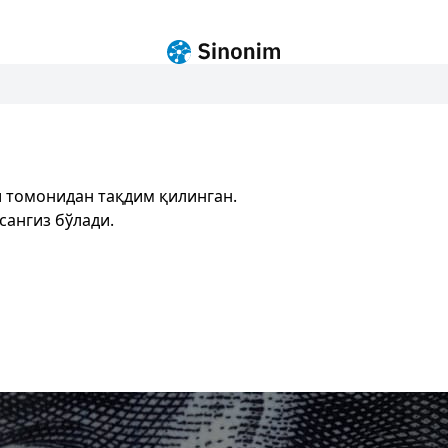
 томонидан тақдим қилинган.
сангиз бўлади.