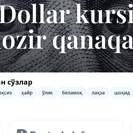
н сўзлар
рқсиз
ҳайр
ўлик
беламоқ
лаҳза
шоҳид