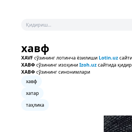
хавф
XAVF
сўзининг лотинча ёзилиши
Lotin.uz
сайти
ХАВФ
сўзининг изоҳини
Izoh.uz
сайтида қидир
ХАВФ
сўзининг синонимлари
хавф
хатар
таҳлика