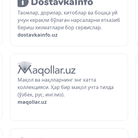
Таомлар, дорилар, китоблар ва бошқа уй
учун керакли бўлаган нарсаларни етказиб
бериш хизматлари бор сервислар.
dostavkainfo.uz
Мақол ва нақлларнинг энг катта
коллекцияси. Ҳар бир мақол учта тилда
(ўзбек, рус, инглиз).
maqollar.uz