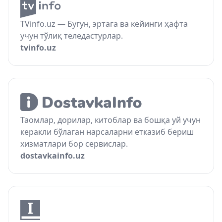
TVinfo.uz — Бугун, эртага ва кейинги ҳафта
учун тўлиқ теледастурлар.
tvinfo.uz
Таомлар, дорилар, китоблар ва бошқа уй учун
керакли бўлаган нарсаларни етказиб бериш
хизматлари бор сервислар.
dostavkainfo.uz