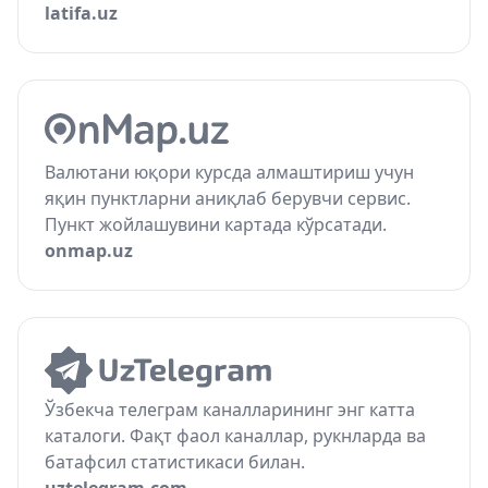
latifa.uz
Валютани юқори курсда алмаштириш учун
яқин пунктларни аниқлаб берувчи сервис.
Пункт жойлашувини картада кўрсатади.
onmap.uz
Ўзбекча телеграм каналларининг энг катта
каталоги. Фақт фаол каналлар, рукнларда ва
батафсил статистикаси билан.