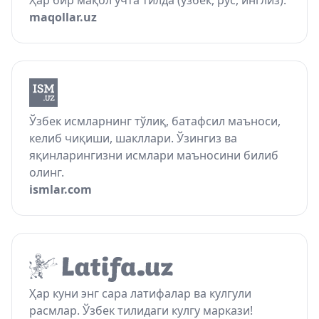
Ҳар бир мақол учта тилда (ўзбек, рус, инглиз).
maqollar.uz
Ўзбек исмларнинг тўлиқ, батафсил маъноси,
келиб чиқиши, шакллари. Ўзингиз ва
яқинларингизни исмлари маъносини билиб
олинг.
ismlar.com
Ҳар куни энг сара латифалар ва кулгули
расмлар. Ўзбек тилидаги кулгу маркази!