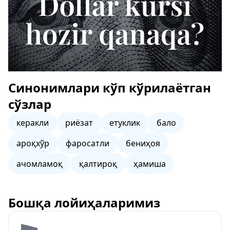
Синонимлари кўп кўрилаётган
сўзлар
керакли
риёзат
етуклик
бало
ароқхўр
фаросатли
бениҳоя
ачомламоқ
қалтироқ
ҳамиша
Бошқа лойиҳаларимиз