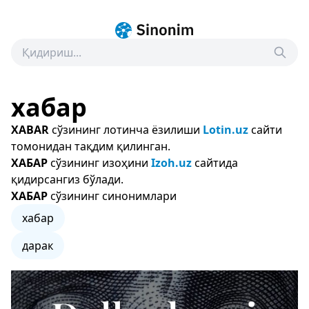
хабар
XABAR
сўзининг лотинча ёзилиши
Lotin.uz
сайти
томонидан тақдим қилинган.
ХАБАР
сўзининг изоҳини
Izoh.uz
сайтида
қидирсангиз бўлади.
ХАБАР
сўзининг синонимлари
хабар
дарак