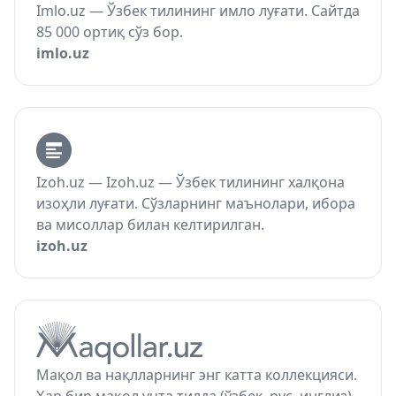
Imlo.uz — Ўзбек тилининг имло луғати. Сайтда
85 000 ортиқ сўз бор.
imlo.uz
Izoh.uz — Izoh.uz — Ўзбек тилининг халқона
изоҳли луғати. Сўзларнинг маънолари, ибора
ва мисоллар билан келтирилган.
izoh.uz
Мақол ва нақлларнинг энг катта коллекцияси.