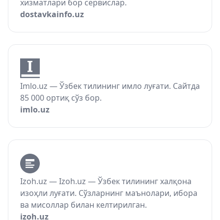
хизматлари бор сервислар.
dostavkainfo.uz
Imlo.uz — Ўзбек тилининг имло луғати. Сайтда
85 000 ортиқ сўз бор.
imlo.uz
Izoh.uz — Izoh.uz — Ўзбек тилининг халқона
изоҳли луғати. Сўзларнинг маънолари, ибора
ва мисоллар билан келтирилган.
izoh.uz