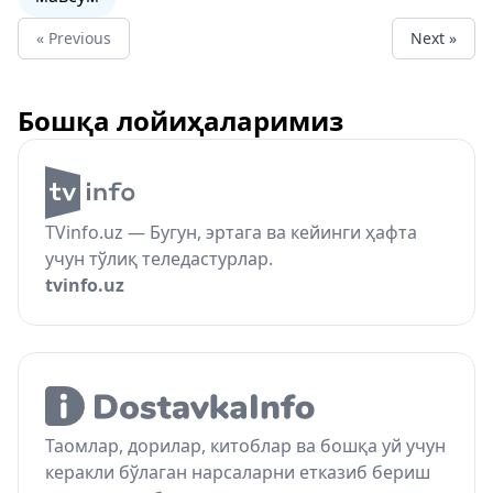
« Previous
Next »
Бошқа лойиҳаларимиз
TVinfo.uz — Бугун, эртага ва кейинги ҳафта
учун тўлиқ теледастурлар.
tvinfo.uz
Таомлар, дорилар, китоблар ва бошқа уй учун
керакли бўлаган нарсаларни етказиб бериш