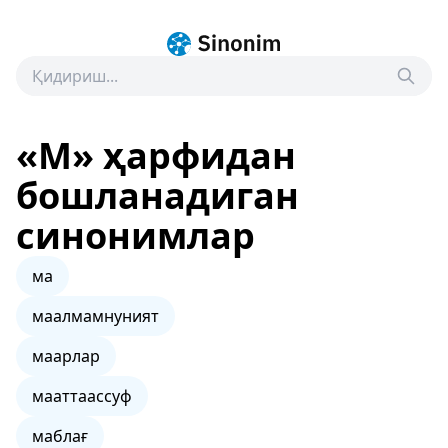
«М» ҳарфидан
бошланадиган
синонимлар
ма
маалмамнуният
маарлар
мааттаассуф
маблағ