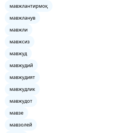
мавжлантирмоқ
мавжланув
мавжли
мавжсиз
мавжуд
мавжудий
мавжудият
мавжудлик
мавжудот
мавзе
мавзолей