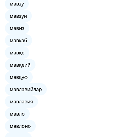
мавзу
мавзун
мавиз
мавкаб
мавқе
мавқеий
мавқуф
мавлавийлар
мавлавия
мавло
мавлоно