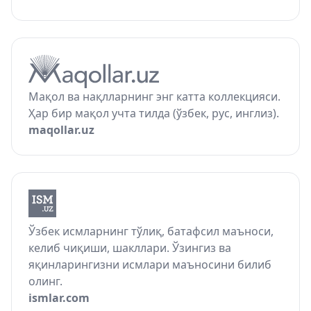
Мақол ва нақлларнинг энг катта коллекцияси.
Ҳар бир мақол учта тилда (ўзбек, рус, инглиз).
maqollar.uz
Ўзбек исмларнинг тўлиқ, батафсил маъноси,
келиб чиқиши, шакллари. Ўзингиз ва
яқинларингизни исмлари маъносини билиб
олинг.
ismlar.com