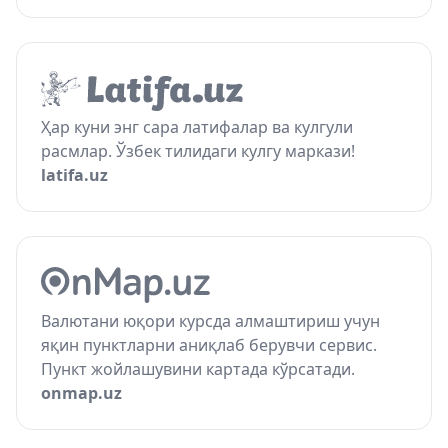
Ҳар куни энг сара латифалар ва кулгули
расмлар. Ўзбек тилидаги кулгу маркази!
latifa.uz
Валютани юқори курсда алмаштириш учун
яқин пунктларни аниқлаб берувчи сервис.
Пункт жойлашувини картада кўрсатади.
onmap.uz