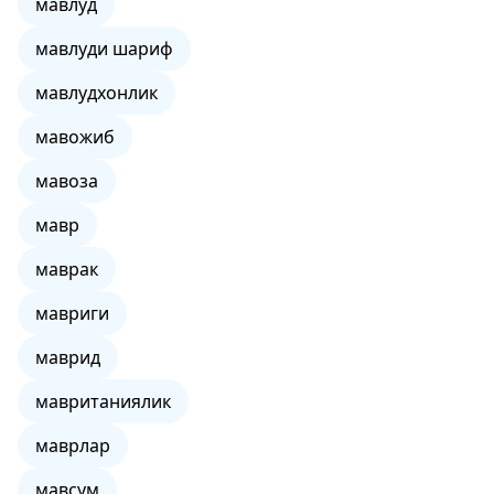
мавлуд
мавлуди шариф
мавлудхонлик
мавожиб
мавоза
мавр
маврак
мавриги
маврид
мавританиялик
маврлар
мавсум