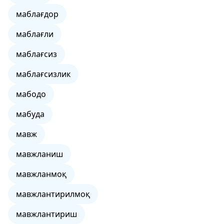
маблағдор
маблағли
маблағсиз
маблағсизлик
мабодо
мабуда
мавж
мавжланиш
мавжланмоқ
мавжлантирилмоқ
мавжлантириш