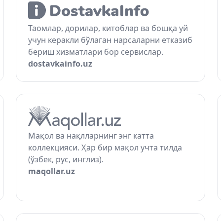
Таомлар, дорилар, китоблар ва бошқа уй
учун керакли бўлаган нарсаларни етказиб
бериш хизматлари бор сервислар.
dostavkainfo.uz
Мақол ва нақлларнинг энг катта
коллекцияси. Ҳар бир мақол учта тилда
(ўзбек, рус, инглиз).
maqollar.uz