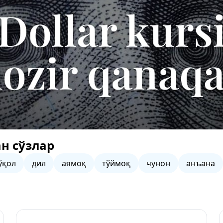
н сўзлар
ўқол
дил
аямоқ
тўймоқ
чунон
анъана