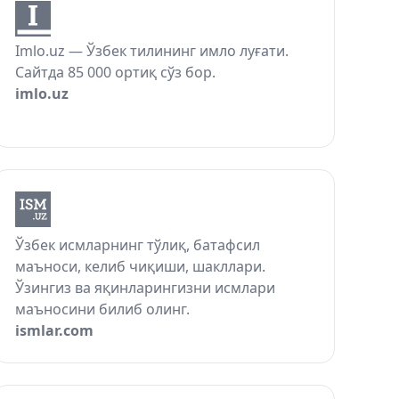
Imlo.uz — Ўзбек тилининг имло луғати.
Сайтда 85 000 ортиқ сўз бор.
imlo.uz
Ўзбек исмларнинг тўлиқ, батафсил
маъноси, келиб чиқиши, шакллари.
Ўзингиз ва яқинларингизни исмлари
маъносини билиб олинг.
ismlar.com