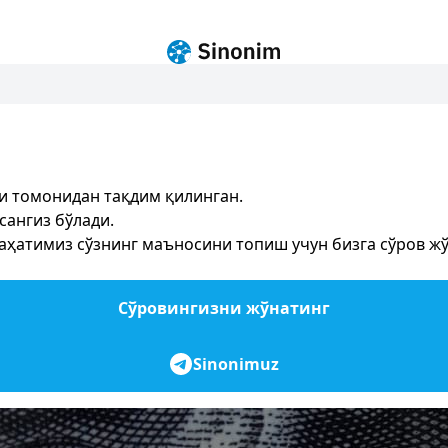
и томонидан тақдим қилинган.
сангиз бўлади.
ҳатимиз сўзнинг маъносини топиш учун бизга сўров жўн
Сўровингизни жўнатинг
Sinonimuz