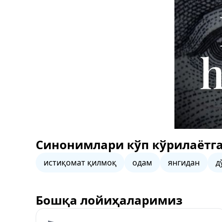
Синонимлари кўп кўрилаётга
истиқомат қилмоқ
одам
янгидан
д
Бошқа лойиҳаларимиз