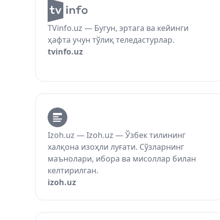
TVinfo.uz — Бугун, эртага ва кейинги
ҳафта учун тўлиқ теледастурлар.
tvinfo.uz
Izoh.uz — Izoh.uz — Ўзбек тилининг
халқона изоҳли луғати. Сўзларнинг
маънолари, ибора ва мисоллар билан
келтирилган.
izoh.uz