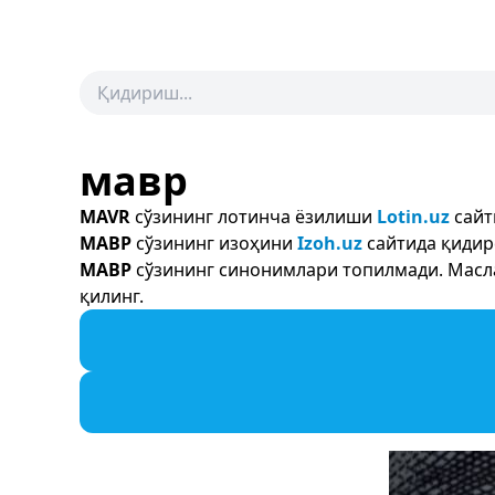
мавр
MAVR
сўзининг лотинча ёзилиши
Lotin.uz
сайт
МАВР
сўзининг изоҳини
Izoh.uz
сайтида қидир
МАВР
сўзининг синонимлари топилмади. Масла
қилинг.