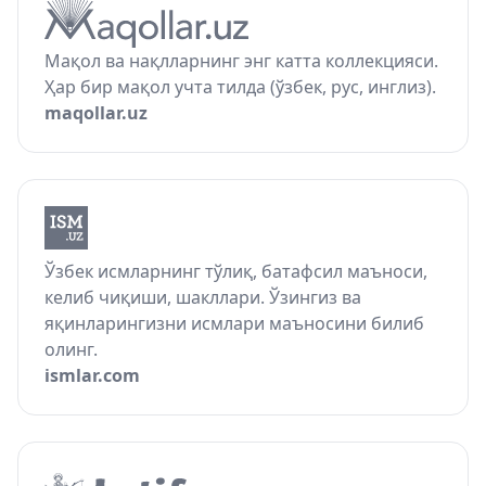
Мақол ва нақлларнинг энг катта коллекцияси.
Ҳар бир мақол учта тилда (ўзбек, рус, инглиз).
maqollar.uz
Ўзбек исмларнинг тўлиқ, батафсил маъноси,
келиб чиқиши, шакллари. Ўзингиз ва
яқинларингизни исмлари маъносини билиб
олинг.
ismlar.com