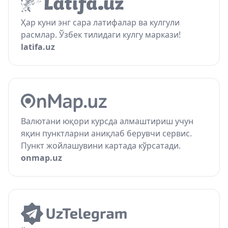
Ҳар куни энг сара латифалар ва кулгули
расмлар. Ўзбек тилидаги кулгу маркази!
latifa.uz
Валютани юқори курсда алмаштириш учун
яқин пунктларни аниқлаб берувчи сервис.
Пункт жойлашувини картада кўрсатади.
onmap.uz