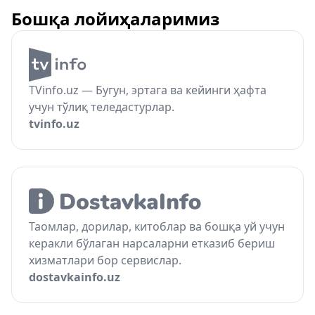
Бошқа лойиҳаларимиз
TVinfo.uz — Бугун, эртага ва кейинги ҳафта
учун тўлиқ теледастурлар.
tvinfo.uz
Таомлар, дорилар, китоблар ва бошқа уй учун
керакли бўлаган нарсаларни етказиб бериш
хизматлари бор сервислар.
dostavkainfo.uz