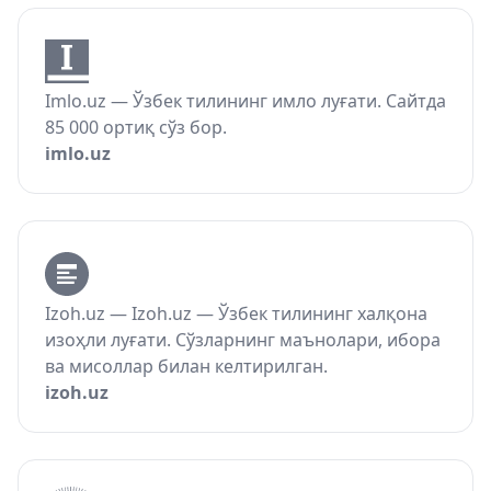
Imlo.uz — Ўзбек тилининг имло луғати. Сайтда
85 000 ортиқ сўз бор.
imlo.uz
Izoh.uz — Izoh.uz — Ўзбек тилининг халқона
изоҳли луғати. Сўзларнинг маънолари, ибора
ва мисоллар билан келтирилган.
izoh.uz