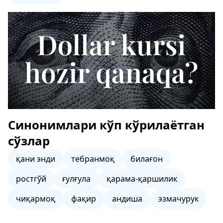
Синонимлари кўп кўрилаётган
сўзлар
қани энди
тебранмоқ
билағон
ростгўй
ғулғула
қарама-қаршилик
чиқармоқ
фақир
андиша
эзмачурук