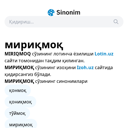
мириқмоқ
MIRIQMOQ
сўзининг лотинча ёзилиши
Lotin.uz
сайти томонидан тақдим қилинган.
МИРИҚМОҚ
сўзининг изоҳини
Izoh.uz
сайтида
қидирсангиз бўлади.
МИРИҚМОҚ
сўзининг синонимлари
қонмоқ
қониқмоқ
тўймоқ
мириқмоқ