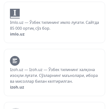
Imlo.uz — Ўзбек тилининг имло луғати. Сайтда
85 000 ортиқ сўз бор.
imlo.uz
Izoh.uz — Izoh.uz — Ўзбек тилининг халқона
изоҳли луғати. Сўзларнинг маънолари, ибора
ва мисоллар билан келтирилган.
izoh.uz