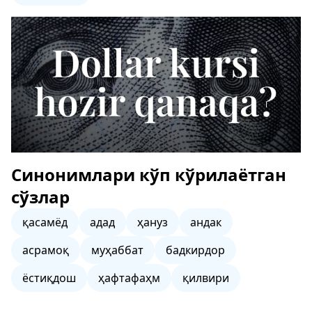
Синонимлари кўп кўрилаётган
сўзлар
қасамёд
адад
ҳануз
андак
асрамоқ
муҳаббат
бадкирдор
ёстиқдош
ҳафтафаҳм
қилвири