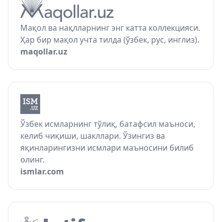
Мақол ва нақлларнинг энг катта коллекцияси.
Ҳар бир мақол учта тилда (ўзбек, рус, инглиз).
maqollar.uz
Ўзбек исмларнинг тўлиқ, батафсил маъноси,
келиб чиқиши, шакллари. Ўзингиз ва
яқинларингизни исмлари маъносини билиб
олинг.
ismlar.com