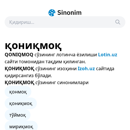
қониқмоқ
QONIQMOQ
сўзининг лотинча ёзилиши
Lotin.uz
сайти томонидан тақдим қилинган.
ҚОНИҚМОҚ
сўзининг изоҳини
Izoh.uz
сайтида
қидирсангиз бўлади.
ҚОНИҚМОҚ
сўзининг синонимлари
қонмоқ
қониқмоқ
тўймоқ
мириқмоқ