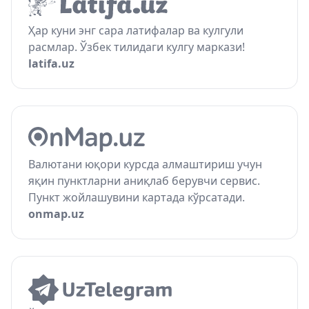
Ҳар куни энг сара латифалар ва кулгули
расмлар. Ўзбек тилидаги кулгу маркази!
latifa.uz
Валютани юқори курсда алмаштириш учун
яқин пунктларни аниқлаб берувчи сервис.
Пункт жойлашувини картада кўрсатади.
onmap.uz