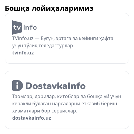
Бошқа лойиҳаларимиз
TVinfo.uz — Бугун, эртага ва кейинги ҳафта
учун тўлиқ теледастурлар.
tvinfo.uz
Таомлар, дорилар, китоблар ва бошқа уй учун
керакли бўлаган нарсаларни етказиб бериш
хизматлари бор сервислар.
dostavkainfo.uz