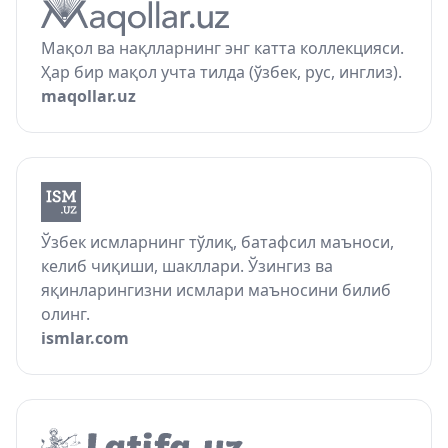
Мақол ва нақлларнинг энг катта коллекцияси.
Ҳар бир мақол учта тилда (ўзбек, рус, инглиз).
maqollar.uz
Ўзбек исмларнинг тўлиқ, батафсил маъноси,
келиб чиқиши, шакллари. Ўзингиз ва
яқинларингизни исмлари маъносини билиб
олинг.
ismlar.com