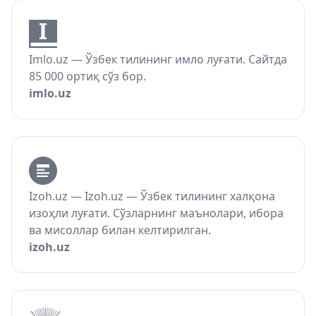
Imlo.uz — Ўзбек тилининг имло луғати. Сайтда
85 000 ортиқ сўз бор.
imlo.uz
Izoh.uz — Izoh.uz — Ўзбек тилининг халқона
изоҳли луғати. Сўзларнинг маънолари, ибора
ва мисоллар билан келтирилган.
izoh.uz