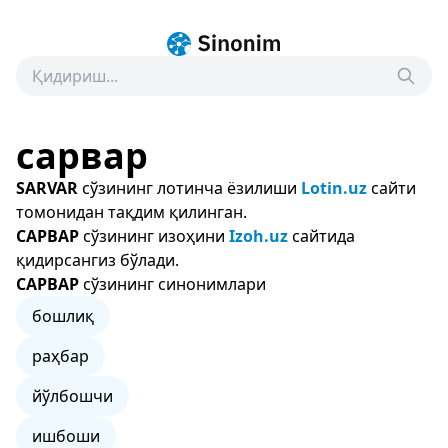
сарвар
SARVAR
сўзининг лотинча ёзилиши
Lotin.uz
сайти
томонидан тақдим қилинган.
САРВАР
сўзининг изоҳини
Izoh.uz
сайтида
қидирсангиз бўлади.
САРВАР
сўзининг синонимлари
бошлиқ
раҳбар
йўлбошчи
ишбоши