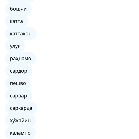
бошчи
катта
каттакон
улуғ
раҳнамо
сардор
пешво
сарвар
саркарда
хўжайин
калампо