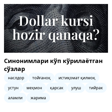
Синонимлари кўп кўрилаётган
сўзлар
наслдор
тойғаноқ
истиқомат қилмоқ
устун
меҳмон
қарсак
улуш
тийрак
аламли
жарима