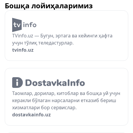
Бошқа лойиҳаларимиз
TVinfo.uz — Бугун, эртага ва кейинги ҳафта
учун тўлиқ теледастурлар.
tvinfo.uz
Таомлар, дорилар, китоблар ва бошқа уй учун
керакли бўлаган нарсаларни етказиб бериш
хизматлари бор сервислар.
dostavkainfo.uz