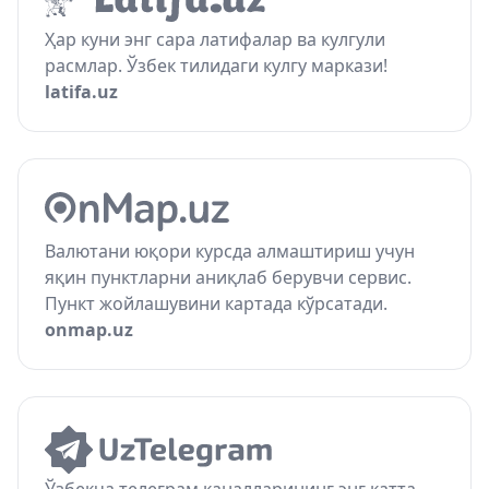
Ҳар куни энг сара латифалар ва кулгули
расмлар. Ўзбек тилидаги кулгу маркази!
latifa.uz
Валютани юқори курсда алмаштириш учун
яқин пунктларни аниқлаб берувчи сервис.
Пункт жойлашувини картада кўрсатади.
onmap.uz