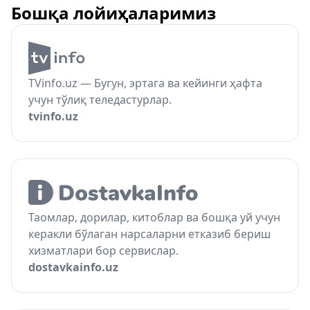
Бошқа лойиҳаларимиз
TVinfo.uz — Бугун, эртага ва кейинги ҳафта
учун тўлиқ теледастурлар.
tvinfo.uz
Таомлар, дорилар, китоблар ва бошқа уй учун
керакли бўлаган нарсаларни етказиб бериш
хизматлари бор сервислар.
dostavkainfo.uz