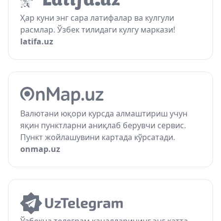
Ҳар куни энг сара латифалар ва кулгули
расмлар. Ўзбек тилидаги кулгу маркази!
latifa.uz
Валютани юқори курсда алмаштириш учун
яқин пунктларни аниқлаб берувчи сервис.
Пункт жойлашувини картада кўрсатади.
onmap.uz