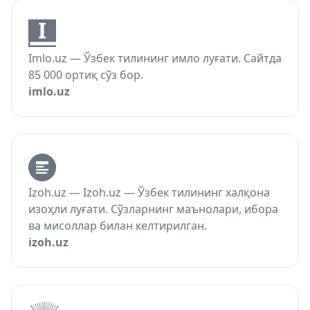
Imlo.uz — Ўзбек тилининг имло луғати. Сайтда
85 000 ортиқ сўз бор.
imlo.uz
Izoh.uz — Izoh.uz — Ўзбек тилининг халқона
изоҳли луғати. Сўзларнинг маънолари, ибора
ва мисоллар билан келтирилган.
izoh.uz