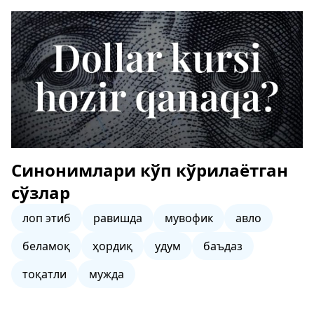
Синонимлари кўп кўрилаётган
сўзлар
лоп этиб
равишда
мувофик
авло
беламоқ
ҳордиқ
удум
баъдаз
тоқатли
мужда