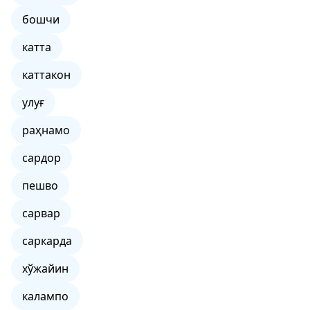
бошчи
катта
каттакон
улуғ
раҳнамо
сардор
пешво
сарвар
саркарда
хўжайин
калампо