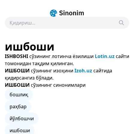
ишбоши
ISHBOSHI
сўзининг лотинча ёзилиши
Lotin.uz
сайти
томонидан тақдим қилинган.
ИШБОШИ
сўзининг изоҳини
Izoh.uz
сайтида
қидирсангиз бўлади.
ИШБОШИ
сўзининг синонимлари
бошлиқ
раҳбар
йўлбошчи
ишбоши