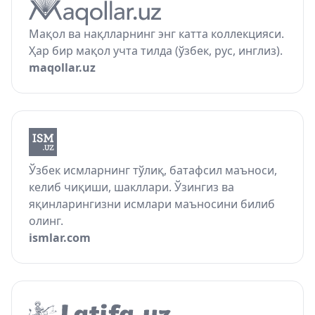
Мақол ва нақлларнинг энг катта коллекцияси.
Ҳар бир мақол учта тилда (ўзбек, рус, инглиз).
maqollar.uz
Ўзбек исмларнинг тўлиқ, батафсил маъноси,
келиб чиқиши, шакллари. Ўзингиз ва
яқинларингизни исмлари маъносини билиб
олинг.
ismlar.com