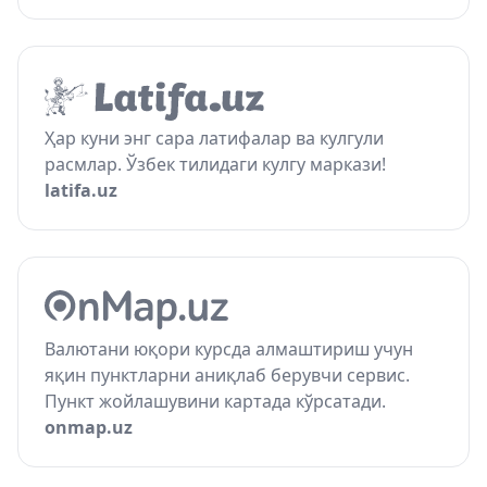
Ҳар куни энг сара латифалар ва кулгули
расмлар. Ўзбек тилидаги кулгу маркази!
latifa.uz
Валютани юқори курсда алмаштириш учун
яқин пунктларни аниқлаб берувчи сервис.
Пункт жойлашувини картада кўрсатади.
onmap.uz