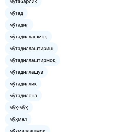
мўтабарлик
мўтад
мўтадил
мўтадиллашмоқ
мўтадиллаштириш
мўтадиллаштирмоқ
мўтадиллашув
мўтадиллик
мўтадилона
мўҳ-мўҳ
мўҳмал
мўҳмаллашмоқ