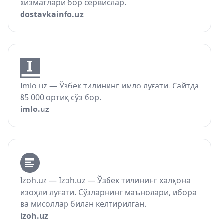
хизматлари бор сервислар.
dostavkainfo.uz
Imlo.uz — Ўзбек тилининг имло луғати. Сайтда
85 000 ортиқ сўз бор.
imlo.uz
Izoh.uz — Izoh.uz — Ўзбек тилининг халқона
изоҳли луғати. Сўзларнинг маънолари, ибора
ва мисоллар билан келтирилган.
izoh.uz