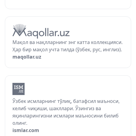
Мақол ва нақлларнинг энг катта коллекцияси.
Ҳар бир мақол учта тилда (ўзбек, рус, инглиз).
maqollar.uz
Ўзбек исмларнинг тўлиқ, батафсил маъноси,
келиб чиқиши, шакллари. Ўзингиз ва
яқинларингизни исмлари маъносини билиб
олинг.
ismlar.com