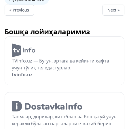
« Previous
Next »
Бошқа лойиҳаларимиз
TVinfo.uz — Бугун, эртага ва кейинги ҳафта
учун тўлиқ теледастурлар.
tvinfo.uz
Таомлар, дорилар, китоблар ва бошқа уй учун
керакли бўлаган нарсаларни етказиб бериш