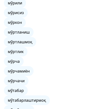
мўрили
мўрисиз
мўркон
мўртланиш
мўртлашмоқ
мўртлик
мўрча
мўрчамиён
мўрчачи
мўтабар
мўтабарлаштирмоқ