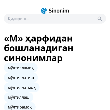
«М» ҳарфидан
бошланадиган
синонимлар
мўлтилламоқ
мўлтиллатиш
мўлтиллатмоқ
мўлтиллаш
мўлтирамоқ