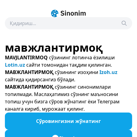
мавжлантирмоқ
MAVJLANTIRMOQ
сўзининг лотинча ёзилиши
Lotin.uz
сайти томонидан тақдим қилинган.
МАВЖЛАНТИРМОҚ
сўзининг изоҳини
Izoh.uz
сайтида қидирсангиз бўлади.
МАВЖЛАНТИРМОҚ
сўзининг синонимлари
топилмади. Маслаҳатимиз сўзнинг маъносини
топиш учун бизга сўров жўнатинг ёки Телеграм
каналга кириб, мурожаат қилинг.
Сўровингизни жўнатинг