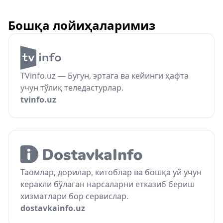
Бошқа лойиҳаларимиз
TVinfo.uz — Бугун, эртага ва кейинги ҳафта
учун тўлиқ теледастурлар.
tvinfo.uz
Таомлар, дорилар, китоблар ва бошқа уй учун
керакли бўлаган нарсаларни етказиб бериш
хизматлари бор сервислар.
dostavkainfo.uz