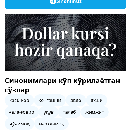
Sinonimuz
Синонимлари кўп кўрилаётган
сўзлар
касб-кор
кенгашчи
авло
яхши
ғала-ғовир
уқув
талаб
жимжит
чўчимоқ
нархламоқ