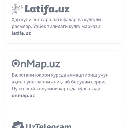
Ҳар куни энг сара латифалар ва кулгули
расмлар. Ўзбек тилидаги кулгу маркази!
latifa.uz
Валютани юқори курсда алмаштириш учун
яқин пунктларни аниқлаб берувчи сервис.
Пункт жойлашувини картада кўрсатади.
onmap.uz