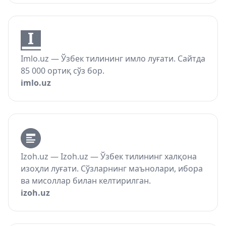
Imlo.uz — Ўзбек тилининг имло луғати. Сайтда
85 000 ортиқ сўз бор.
imlo.uz
Izoh.uz — Izoh.uz — Ўзбек тилининг халқона
изоҳли луғати. Сўзларнинг маънолари, ибора
ва мисоллар билан келтирилган.
izoh.uz