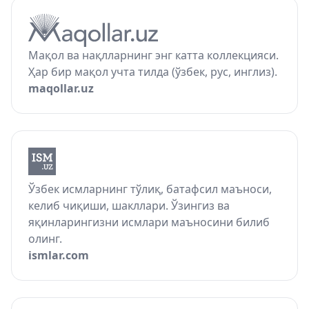
Мақол ва нақлларнинг энг катта коллекцияси.
Ҳар бир мақол учта тилда (ўзбек, рус, инглиз).
maqollar.uz
Ўзбек исмларнинг тўлиқ, батафсил маъноси,
келиб чиқиши, шакллари. Ўзингиз ва
яқинларингизни исмлари маъносини билиб
олинг.
ismlar.com