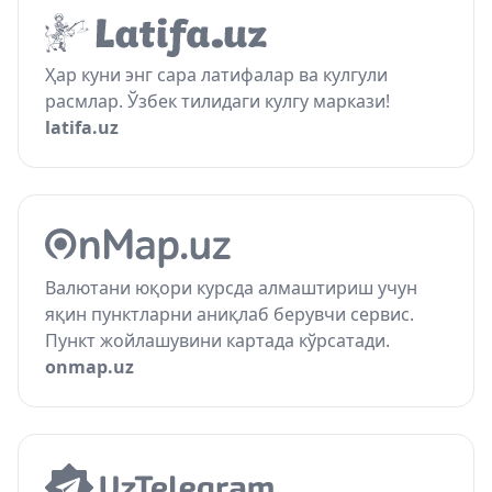
Ҳар куни энг сара латифалар ва кулгули
расмлар. Ўзбек тилидаги кулгу маркази!
latifa.uz
Валютани юқори курсда алмаштириш учун
яқин пунктларни аниқлаб берувчи сервис.
Пункт жойлашувини картада кўрсатади.
onmap.uz