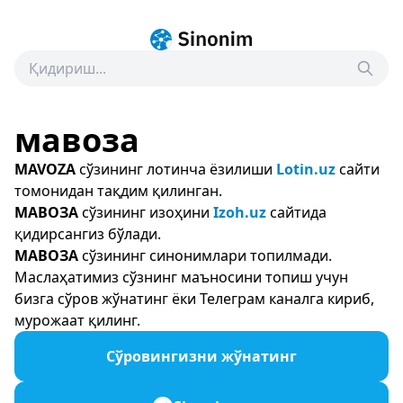
мавоза
MAVOZA
сўзининг лотинча ёзилиши
Lotin.uz
сайти
томонидан тақдим қилинган.
МАВОЗА
сўзининг изоҳини
Izoh.uz
сайтида
қидирсангиз бўлади.
МАВОЗА
сўзининг синонимлари топилмади.
Маслаҳатимиз сўзнинг маъносини топиш учун
бизга сўров жўнатинг ёки Телеграм каналга кириб,
мурожаат қилинг.
Сўровингизни жўнатинг