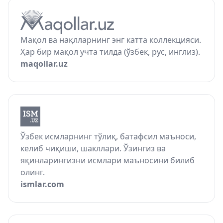
Мақол ва нақлларнинг энг катта коллекцияси.
Ҳар бир мақол учта тилда (ўзбек, рус, инглиз).
maqollar.uz
Ўзбек исмларнинг тўлиқ, батафсил маъноси,
келиб чиқиши, шакллари. Ўзингиз ва
яқинларингизни исмлари маъносини билиб
олинг.
ismlar.com