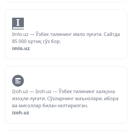
Imlo.uz — Ўзбек тилининг имло луғати. Сайтда
85 000 ортиқ сўз бор.
imlo.uz
Izoh.uz — Izoh.uz — Ўзбек тилининг халқона
изоҳли луғати. Сўзларнинг маънолари, ибора
ва мисоллар билан келтирилган.
izoh.uz