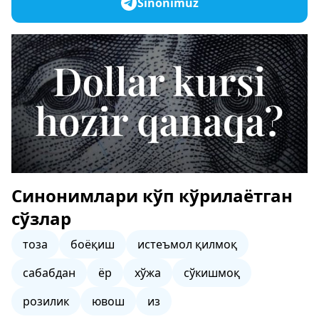
Sinonimuz
Синонимлари кўп кўрилаётган
сўзлар
тоза
боёқиш
истеъмол қилмоқ
сабабдан
ёр
хўжа
сўкишмоқ
розилик
ювош
из