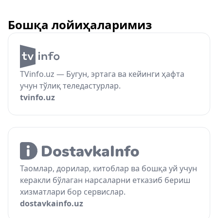
Бошқа лойиҳаларимиз
TVinfo.uz — Бугун, эртага ва кейинги ҳафта
учун тўлиқ теледастурлар.
tvinfo.uz
Таомлар, дорилар, китоблар ва бошқа уй учун
керакли бўлаган нарсаларни етказиб бериш
хизматлари бор сервислар.
dostavkainfo.uz