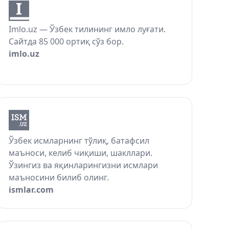
Imlo.uz — Ўзбек тилининг имло луғати.
Сайтда 85 000 ортиқ сўз бор.
imlo.uz
Ўзбек исмларнинг тўлиқ, батафсил
маъноси, келиб чиқиши, шакллари.
Ўзингиз ва яқинларингизни исмлари
маъносини билиб олинг.
ismlar.com