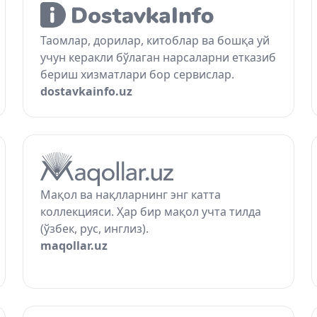
Таомлар, дорилар, китоблар ва бошқа уй
учун керакли бўлаган нарсаларни етказиб
бериш хизматлари бор сервислар.
dostavkainfo.uz
Мақол ва нақлларнинг энг катта
коллекцияси. Ҳар бир мақол учта тилда
(ўзбек, рус, инглиз).
maqollar.uz