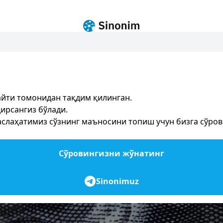
йти томонидан тақдим қилинган.
ирсангиз бўлади.
лаҳатимиз сўзнинг маъносини топиш учун бизга сўров 
Сўровингизни жўнатинг
Sinonimuz