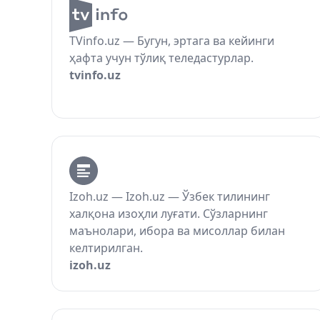
TVinfo.uz — Бугун, эртага ва кейинги
ҳафта учун тўлиқ теледастурлар.
tvinfo.uz
Izoh.uz — Izoh.uz — Ўзбек тилининг
халқона изоҳли луғати. Сўзларнинг
маънолари, ибора ва мисоллар билан
келтирилган.
izoh.uz