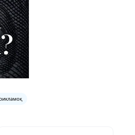
рикламоқ