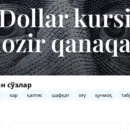
н сўзлар
т
кар
қалтис
шафқат
оғу
қучмоқ
таб