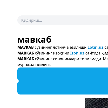
мавкаб
MAVKAB
сўзининг лотинча ёзилиши
Lotin.uz
са
МАВКАБ
сўзининг изоҳини
Izoh.uz
сайтида қид
МАВКАБ
сўзининг синонимлари топилмади. Мас
мурожаат қилинг.