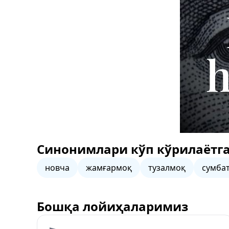
Синонимлари кўп кўрилаётга
новча
жамғармоқ
тузалмоқ
сумба
Бошқа лойиҳаларимиз