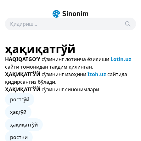
ҳақиқатгўй
HAQIQATGO‘Y
сўзининг лотинча ёзилиши
Lotin.uz
сайти томонидан тақдим қилинган.
ҲАҚИҚАТГЎЙ
сўзининг изоҳини
Izoh.uz
сайтида
қидирсангиз бўлади.
ҲАҚИҚАТГЎЙ
сўзининг синонимлари
ростгўй
ҳақгўй
ҳақиқатгўй
ростчи