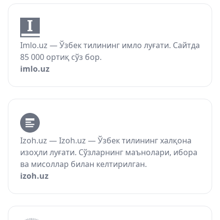
Imlo.uz — Ўзбек тилининг имло луғати. Сайтда
85 000 ортиқ сўз бор.
imlo.uz
Izoh.uz — Izoh.uz — Ўзбек тилининг халқона
изоҳли луғати. Сўзларнинг маънолари, ибора
ва мисоллар билан келтирилган.
izoh.uz