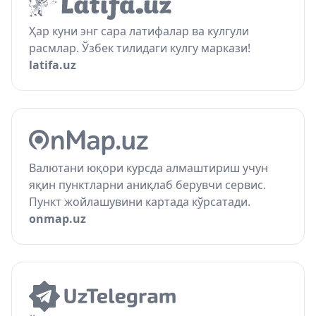
Ҳар куни энг сара латифалар ва кулгули
расмлар. Ўзбек тилидаги кулгу маркази!
latifa.uz
Валютани юқори курсда алмаштириш учун
яқин пунктларни аниқлаб берувчи сервис.
Пункт жойлашувини картада кўрсатади.
onmap.uz