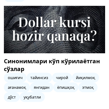
Синонимлари кўп кўрилаётган
сўзлар
ошиғич
тайинсиз
чирой
йиқилмоқ
ағанамоқ
янгидан
ёпишқоқ
этмоқ
дўст
уқубатли