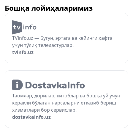
Бошқа лойиҳаларимиз
TVinfo.uz — Бугун, эртага ва кейинги ҳафта
учун тўлиқ теледастурлар.
tvinfo.uz
Таомлар, дорилар, китоблар ва бошқа уй учун
керакли бўлаган нарсаларни етказиб бериш
хизматлари бор сервислар.
dostavkainfo.uz