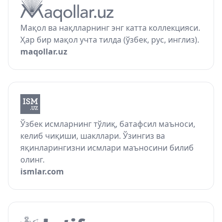
Мақол ва нақлларнинг энг катта коллекцияси.
Ҳар бир мақол учта тилда (ўзбек, рус, инглиз).
maqollar.uz
Ўзбек исмларнинг тўлиқ, батафсил маъноси,
келиб чиқиши, шакллари. Ўзингиз ва
яқинларингизни исмлари маъносини билиб
олинг.
ismlar.com