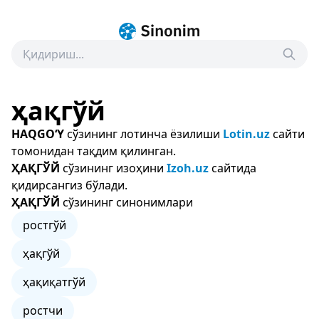
ҳақгўй
HAQGO‘Y
сўзининг лотинча ёзилиши
Lotin.uz
сайти
томонидан тақдим қилинган.
ҲАҚГЎЙ
сўзининг изоҳини
Izoh.uz
сайтида
қидирсангиз бўлади.
ҲАҚГЎЙ
сўзининг синонимлари
ростгўй
ҳақгўй
ҳақиқатгўй
ростчи