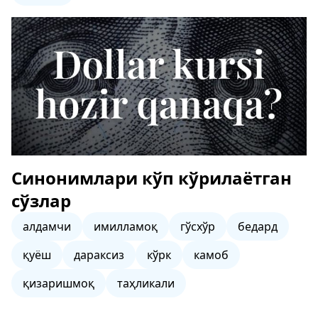
Синонимлари кўп кўрилаётган
сўзлар
алдамчи
имилламоқ
гўсхўр
бедард
қуёш
дараксиз
кўрк
камоб
қизаришмоқ
таҳликали