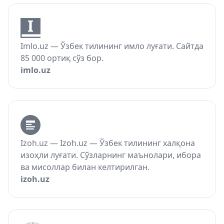
Imlo.uz — Ўзбек тилининг имло луғати. Сайтда
85 000 ортиқ сўз бор.
imlo.uz
Izoh.uz — Izoh.uz — Ўзбек тилининг халқона
изоҳли луғати. Сўзларнинг маънолари, ибора
ва мисоллар билан келтирилган.
izoh.uz