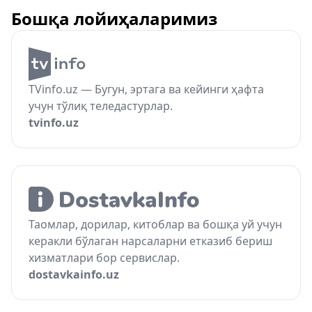
Бошқа лойиҳаларимиз
TVinfo.uz — Бугун, эртага ва кейинги ҳафта
учун тўлиқ теледастурлар.
tvinfo.uz
Таомлар, дорилар, китоблар ва бошқа уй учун
керакли бўлаган нарсаларни етказиб бериш
хизматлари бор сервислар.
dostavkainfo.uz