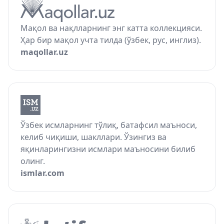
Мақол ва нақлларнинг энг катта коллекцияси.
Ҳар бир мақол учта тилда (ўзбек, рус, инглиз).
maqollar.uz
Ўзбек исмларнинг тўлиқ, батафсил маъноси,
келиб чиқиши, шакллари. Ўзингиз ва
яқинларингизни исмлари маъносини билиб
олинг.
ismlar.com