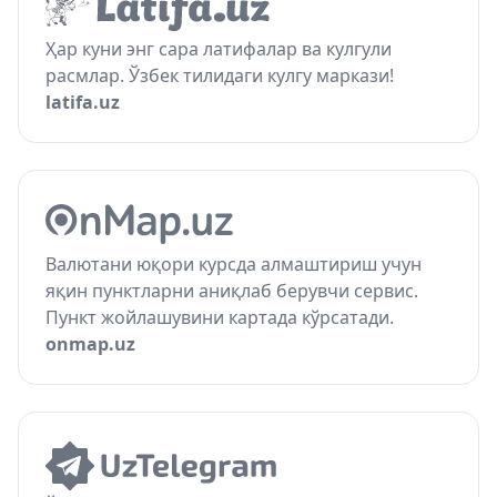
Ҳар куни энг сара латифалар ва кулгули
расмлар. Ўзбек тилидаги кулгу маркази!
latifa.uz
Валютани юқори курсда алмаштириш учун
яқин пунктларни аниқлаб берувчи сервис.
Пункт жойлашувини картада кўрсатади.
onmap.uz