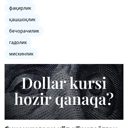
фақирлик
қашшоқлик
бечорачилик
гадолик
мискинлик