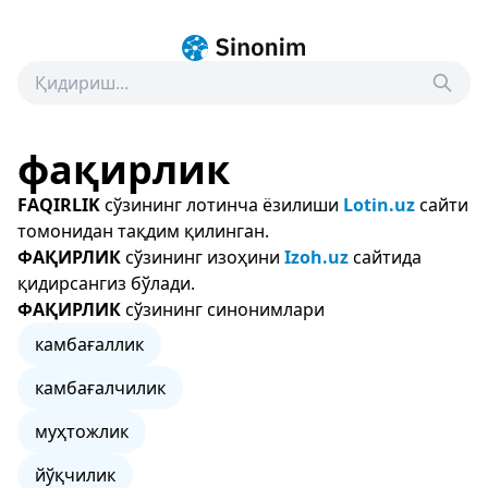
фақирлик
FAQIRLIK
сўзининг лотинча ёзилиши
Lotin.uz
сайти
томонидан тақдим қилинган.
ФАҚИРЛИК
сўзининг изоҳини
Izoh.uz
сайтида
қидирсангиз бўлади.
ФАҚИРЛИК
сўзининг синонимлари
камбағаллик
камбағалчилик
муҳтожлик
йўқчилик