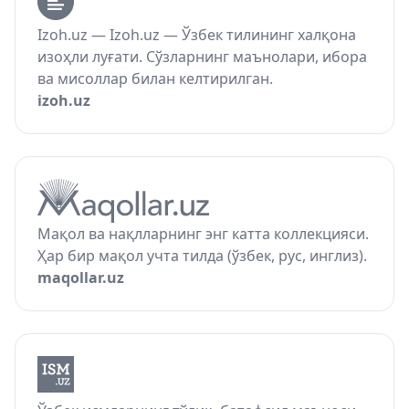
Izoh.uz — Izoh.uz — Ўзбек тилининг халқона
изоҳли луғати. Сўзларнинг маънолари, ибора
ва мисоллар билан келтирилган.
izoh.uz
Мақол ва нақлларнинг энг катта коллекцияси.
Ҳар бир мақол учта тилда (ўзбек, рус, инглиз).
maqollar.uz