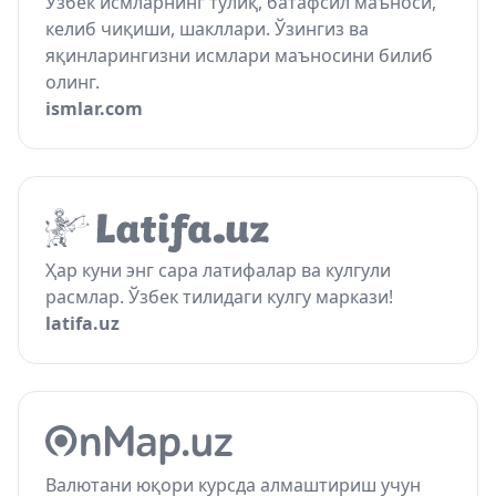
Ўзбек исмларнинг тўлиқ, батафсил маъноси,
келиб чиқиши, шакллари. Ўзингиз ва
яқинларингизни исмлари маъносини билиб
олинг.
ismlar.com
Ҳар куни энг сара латифалар ва кулгули
расмлар. Ўзбек тилидаги кулгу маркази!
latifa.uz
Валютани юқори курсда алмаштириш учун