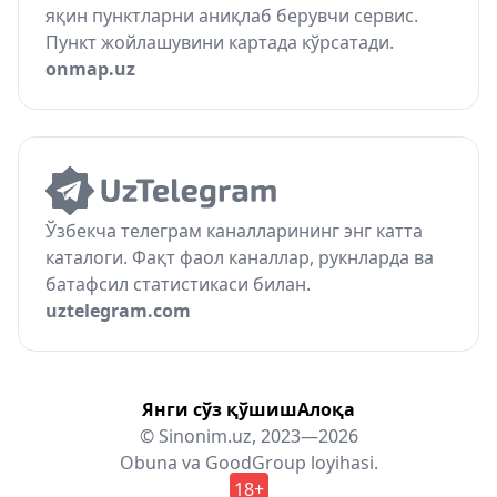
яқин пунктларни аниқлаб берувчи сервис.
Пункт жойлашувини картада кўрсатади.
onmap.uz
Ўзбекча телеграм каналларининг энг катта
каталоги. Фақт фаол каналлар, рукнларда ва
батафсил статистикаси билан.
uztelegram.com
Янги сўз қўшиш
Алоқа
© Sinonim.uz, 2023—2026
Obuna
va
GoodGroup
loyihasi.
18+