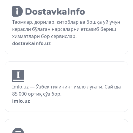
Таомлар, дорилар, китоблар ва бошқа уй учун
керакли бўлаган нарсаларни етказиб бериш
хизматлари бор сервислар.
dostavkainfo.uz
Imlo.uz — Ўзбек тилининг имло луғати. Сайтда
85 000 ортиқ сўз бор.
imlo.uz