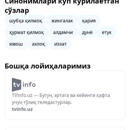
Синонимлари кўп кўрилаётган
сўзлар
шубҳа қилмоқ
жингалак
қария
ҳурмат қилмоқ
алдамчи
дунё
етук
ювош
ахлоқ
иззат
Бошқа лойиҳаларимиз
TVinfo.uz — Бугун, эртага ва кейинги ҳафта
учун тўлиқ теледастурлар.
tvinfo.uz