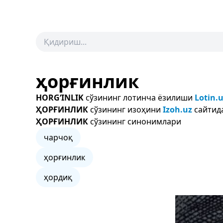
ҳорғинлик
HORG‘INLIK
сўзининг лотинча ёзилиши
Lotin.
ҲОРҒИНЛИК
сўзининг изоҳини
Izoh.uz
сайтида
ҲОРҒИНЛИК
сўзининг синонимлари
чарчоқ
ҳорғинлик
ҳордиқ