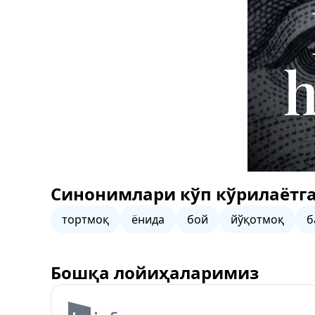
Синонимлари кўп кўрилаётга
тортмоқ
ёнида
бой
йўқотмоқ
б
Бошқа лойиҳаларимиз