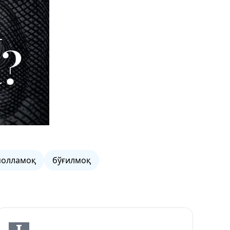
молламоқ
бўғилмоқ