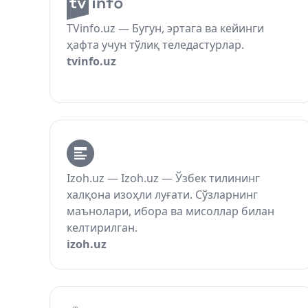
TVinfo.uz — Бугун, эртага ва кейинги
ҳафта учун тўлиқ теледастурлар.
tvinfo.uz
Izoh.uz — Izoh.uz — Ўзбек тилининг
халқона изоҳли луғати. Сўзларнинг
маънолари, ибора ва мисоллар билан
келтирилган.
izoh.uz