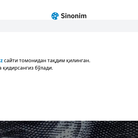
uz
сайти томонидан тақдим қилинган.
 қидирсангиз бўлади.