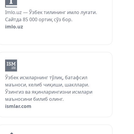
Imlo.uz — Ўзбек тилининг имло луғати.
Сайтда 85 000 ортиқ сўз бор.
imlo.uz
Ўзбек исмларнинг тўлиқ, батафсил
маъноси, келиб чиқиши, шакллари.
Ўзингиз ва яқинларингизни исмлари
маъносини билиб олинг.
ismlar.com