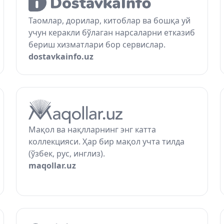
Таомлар, дорилар, китоблар ва бошқа уй
учун керакли бўлаган нарсаларни етказиб
бериш хизматлари бор сервислар.
dostavkainfo.uz
Мақол ва нақлларнинг энг катта
коллекцияси. Ҳар бир мақол учта тилда
(ўзбек, рус, инглиз).
maqollar.uz