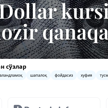
н сўзлар
аландламоқ
шапалоқ
фойдасиз
хуфия
тус