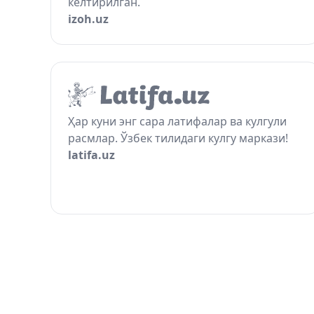
келтирилган.
izoh.uz
Ҳар куни энг сара латифалар ва кулгули
расмлар. Ўзбек тилидаги кулгу маркази!
latifa.uz