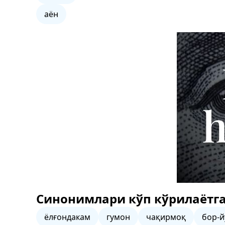
аён
Синонимлари кўп кўрилаётга
ёлғондакам
гумон
чақирмоқ
бор-й