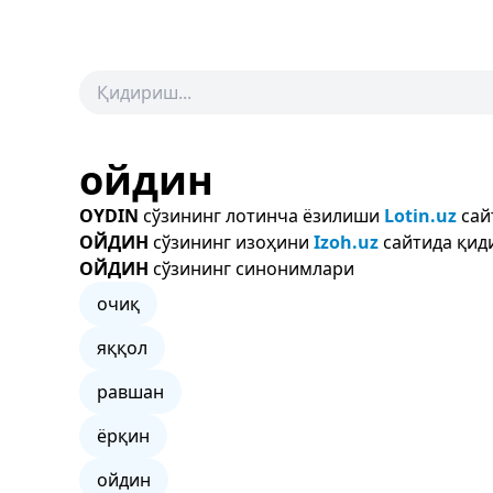
ойдин
OYDIN
сўзининг лотинча ёзилиши
Lotin.uz
сай
ОЙДИН
сўзининг изоҳини
Izoh.uz
сайтида қиди
ОЙДИН
сўзининг синонимлари
очиқ
яққол
равшан
ёрқин
ойдин