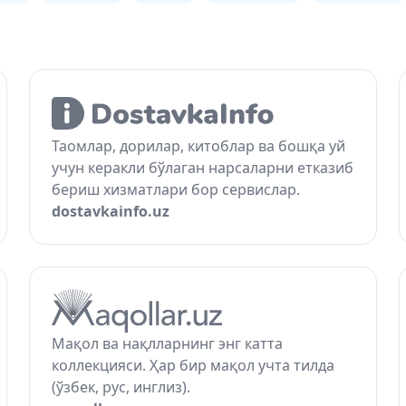
Таомлар, дорилар, китоблар ва бошқа уй
учун керакли бўлаган нарсаларни етказиб
бериш хизматлари бор сервислар.
dostavkainfo.uz
Мақол ва нақлларнинг энг катта
коллекцияси. Ҳар бир мақол учта тилда
(ўзбек, рус, инглиз).