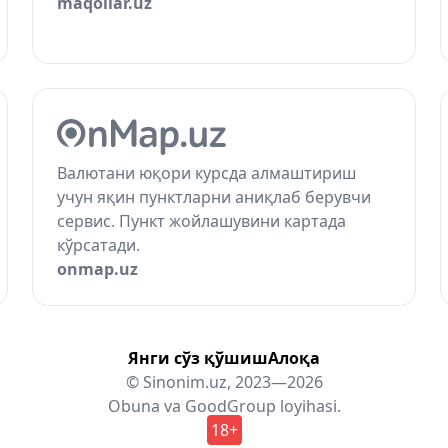
maqollar.uz
Валютани юқори курсда алмаштириш
учун яқин пунктларни аниқлаб берувчи
сервис. Пункт жойлашувини картада
кўрсатади.
onmap.uz
Янги сўз қўшиш
Алоқа
© Sinonim.uz, 2023—2026
Obuna
va
GoodGroup
loyihasi.
18+