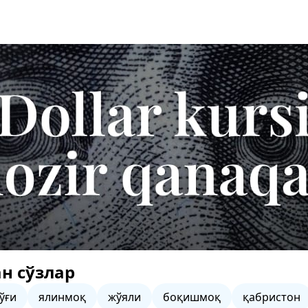
н сўзлар
ўғи
ялинмоқ
жўяли
боқишмоқ
қабристон