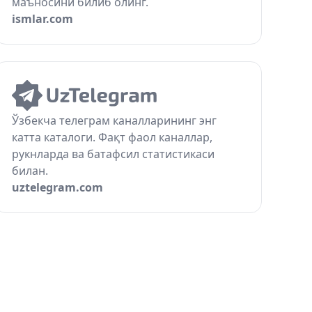
маъносини билиб олинг.
ismlar.com
Ўзбекча телеграм каналларининг энг
катта каталоги. Фақт фаол каналлар,
рукнларда ва батафсил статистикаси
билан.
uztelegram.com