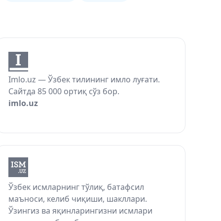
Imlo.uz — Ўзбек тилининг имло луғати.
Сайтда 85 000 ортиқ сўз бор.
imlo.uz
Ўзбек исмларнинг тўлиқ, батафсил
маъноси, келиб чиқиши, шакллари.
Ўзингиз ва яқинларингизни исмлари