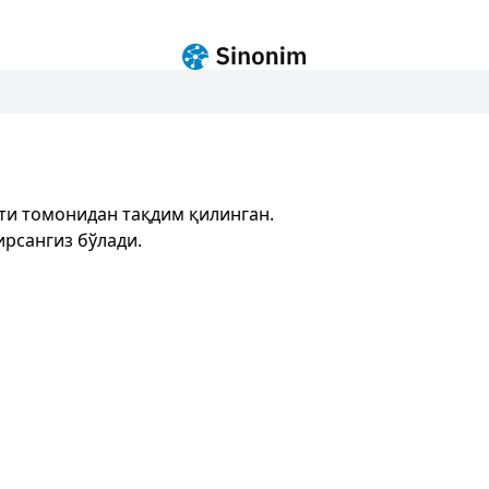
ти томонидан тақдим қилинган.
рсангиз бўлади.