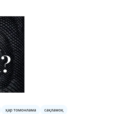
ҳар томонлама
сақламоқ