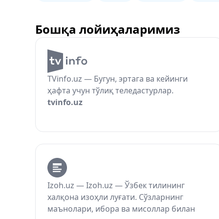
Бошқа лойиҳаларимиз
TVinfo.uz — Бугун, эртага ва кейинги
ҳафта учун тўлиқ теледастурлар.
tvinfo.uz
Izoh.uz — Izoh.uz — Ўзбек тилининг
халқона изоҳли луғати. Сўзларнинг
маънолари, ибора ва мисоллар билан