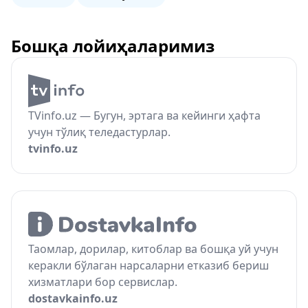
Бошқа лойиҳаларимиз
TVinfo.uz — Бугун, эртага ва кейинги ҳафта
учун тўлиқ теледастурлар.
tvinfo.uz
Таомлар, дорилар, китоблар ва бошқа уй учун
керакли бўлаган нарсаларни етказиб бериш
хизматлари бор сервислар.
dostavkainfo.uz