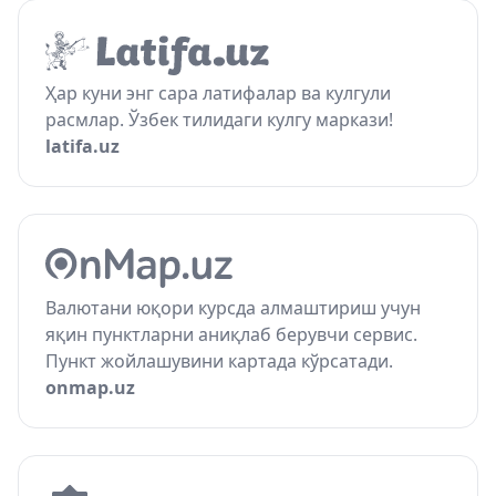
Ҳар куни энг сара латифалар ва кулгули
расмлар. Ўзбек тилидаги кулгу маркази!
latifa.uz
Валютани юқори курсда алмаштириш учун
яқин пунктларни аниқлаб берувчи сервис.
Пункт жойлашувини картада кўрсатади.
onmap.uz