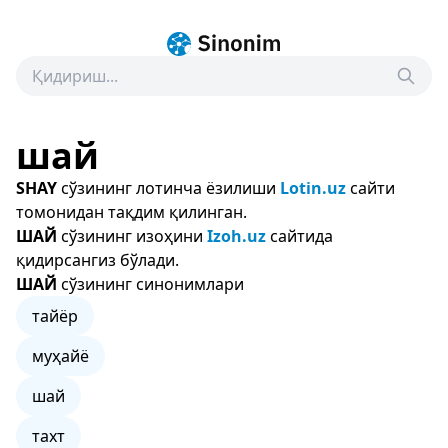
шай
SHAY
сўзининг лотинча ёзилиши
Lotin.uz
сайти
томонидан тақдим қилинган.
ШАЙ
сўзининг изоҳини
Izoh.uz
сайтида
қидирсангиз бўлади.
ШАЙ
сўзининг синонимлари
тайёр
муҳайё
шай
тахт