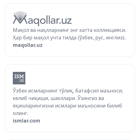
Мақол ва нақлларнинг энг катта коллекцияси.
Ҳар бир мақол учта тилда (ўзбек, рус, инглиз).
maqollar.uz
Ўзбек исмларнинг тўлиқ, батафсил маъноси,
келиб чиқиши, шакллари. Ўзингиз ва
яқинларингизни исмлари маъносини билиб
олинг.
ismlar.com