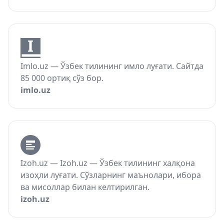
Imlo.uz — Ўзбек тилининг имло луғати. Сайтда
85 000 ортиқ сўз бор.
imlo.uz
Izoh.uz — Izoh.uz — Ўзбек тилининг халқона
изоҳли луғати. Сўзларнинг маънолари, ибора
ва мисоллар билан келтирилган.
izoh.uz