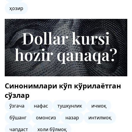
ҳозир
Синонимлари кўп кўрилаётган
сўзлар
ўзгача
нафас
тушкунлик
ичмоқ
бўшанг
омонсиз
назар
интилмоқ
чапдаст
холи бўлмоқ