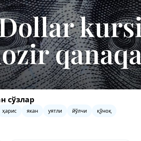
н сўзлар
ҳарис
якан
уятли
йўлчи
қўноқ