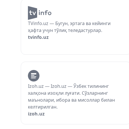
TVinfo.uz — Бугун, эртага ва кейинги
ҳафта учун тўлиқ теледастурлар.
tvinfo.uz
Izoh.uz — Izoh.uz — Ўзбек тилининг
халқона изоҳли луғати. Сўзларнинг
маънолари, ибора ва мисоллар билан
келтирилган.
izoh.uz