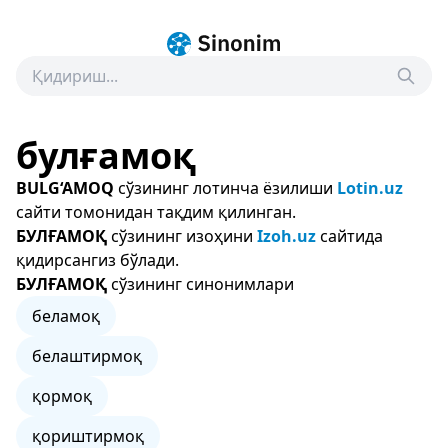
булғамоқ
BULG‘AMOQ
сўзининг лотинча ёзилиши
Lotin.uz
сайти томонидан тақдим қилинган.
БУЛҒАМОҚ
сўзининг изоҳини
Izoh.uz
сайтида
қидирсангиз бўлади.
БУЛҒАМОҚ
сўзининг синонимлари
беламоқ
белаштирмоқ
қормоқ
қориштирмоқ