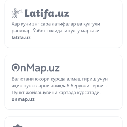
Ҳар куни энг сара латифалар ва кулгули
расмлар. Ўзбек тилидаги кулгу маркази!
latifa.uz
Валютани юқори курсда алмаштириш учун
яқин пунктларни аниқлаб берувчи сервис.
Пункт жойлашувини картада кўрсатади.
onmap.uz