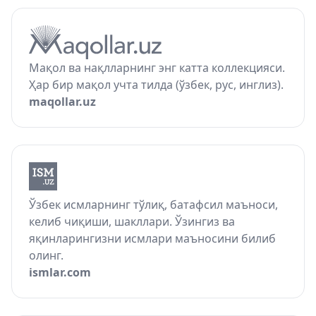
Мақол ва нақлларнинг энг катта коллекцияси.
Ҳар бир мақол учта тилда (ўзбек, рус, инглиз).
maqollar.uz
Ўзбек исмларнинг тўлиқ, батафсил маъноси,
келиб чиқиши, шакллари. Ўзингиз ва
яқинларингизни исмлари маъносини билиб
олинг.
ismlar.com