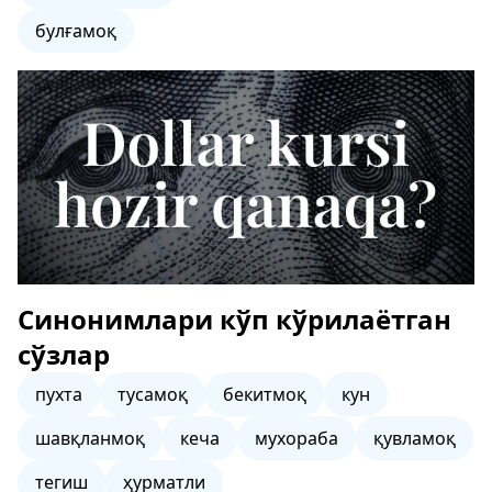
булғамоқ
Синонимлари кўп кўрилаётган
сўзлар
пухта
тусамоқ
бекитмоқ
кун
шавқланмоқ
кеча
мухораба
қувламоқ
тегиш
ҳурматли