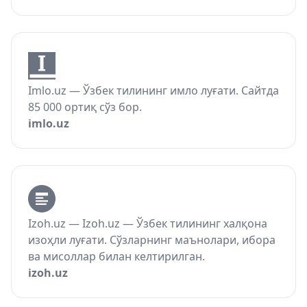
Imlo.uz — Ўзбек тилининг имло луғати. Сайтда
85 000 ортиқ сўз бор.
imlo.uz
Izoh.uz — Izoh.uz — Ўзбек тилининг халқона
изоҳли луғати. Сўзларнинг маънолари, ибора
ва мисоллар билан келтирилган.
izoh.uz