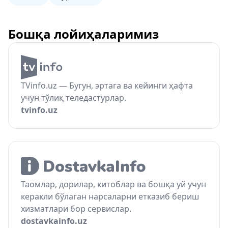
Бошқа лойиҳаларимиз
TVinfo.uz — Бугун, эртага ва кейинги ҳафта
учун тўлиқ теледастурлар.
tvinfo.uz
Таомлар, дорилар, китоблар ва бошқа уй учун
керакли бўлаган нарсаларни етказиб бериш
хизматлари бор сервислар.
dostavkainfo.uz