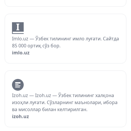
Imlo.uz — Ўзбек тилининг имло луғати. Сайтда
85 000 ортиқ сўз бор.
imlo.uz
Izoh.uz — Izoh.uz — Ўзбек тилининг халқона
изоҳли луғати. Сўзларнинг маънолари, ибора
ва мисоллар билан келтирилган.
izoh.uz