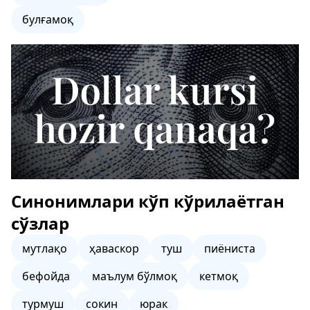
булғамоқ
Синонимлари кўп кўрилаётган
сўзлар
мутлақо
ҳаваскор
туш
пиёниста
бефойда
маълум бўлмоқ
кетмоқ
турмуш
сокин
юрак