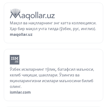
Мақол ва нақлларнинг энг катта коллекцияси.
Ҳар бир мақол учта тилда (ўзбек, рус, инглиз).
maqollar.uz
Ўзбек исмларнинг тўлиқ, батафсил маъноси,
келиб чиқиши, шакллари. Ўзингиз ва
яқинларингизни исмлари маъносини билиб
олинг.
ismlar.com