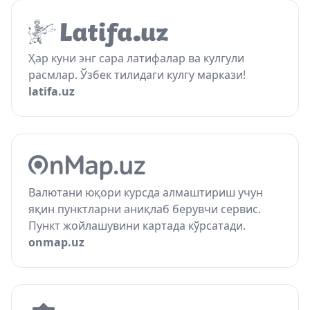
Ҳар куни энг сара латифалар ва кулгули
расмлар. Ўзбек тилидаги кулгу маркази!
latifa.uz
Валютани юқори курсда алмаштириш учун
яқин пунктларни аниқлаб берувчи сервис.
Пункт жойлашувини картада кўрсатади.
onmap.uz