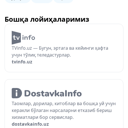
Бошқа лойиҳаларимиз
TVinfo.uz — Бугун, эртага ва кейинги ҳафта
учун тўлиқ теледастурлар.
tvinfo.uz
Таомлар, дорилар, китоблар ва бошқа уй учун
керакли бўлаган нарсаларни етказиб бериш
хизматлари бор сервислар.
dostavkainfo.uz