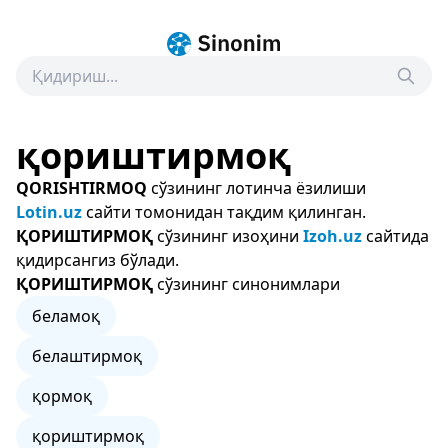
қориштирмоқ
QORISHTIRMOQ
сўзининг лотинча ёзилиши
Lotin.uz
сайти томонидан тақдим қилинган.
ҚОРИШТИРМОҚ
сўзининг изоҳини
Izoh.uz
сайтида
қидирсангиз бўлади.
ҚОРИШТИРМОҚ
сўзининг синонимлари
беламоқ
белаштирмоқ
қормоқ
қориштирмоқ