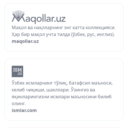
Мақол ва нақлларнинг энг катта коллекцияси.
Ҳар бир мақол учта тилда (ўзбек, рус, инглиз).
maqollar.uz
Ўзбек исмларнинг тўлиқ, батафсил маъноси,
келиб чиқиши, шакллари. Ўзингиз ва
яқинларингизни исмлари маъносини билиб
олинг.
ismlar.com