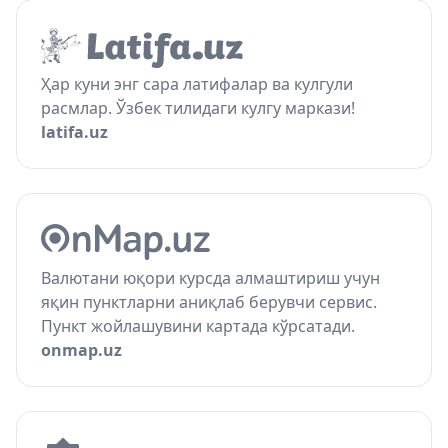
Ҳар куни энг сара латифалар ва кулгули
расмлар. Ўзбек тилидаги кулгу маркази!
latifa.uz
Валютани юқори курсда алмаштириш учун
яқин пунктларни аниқлаб берувчи сервис.
Пункт жойлашувини картада кўрсатади.
onmap.uz