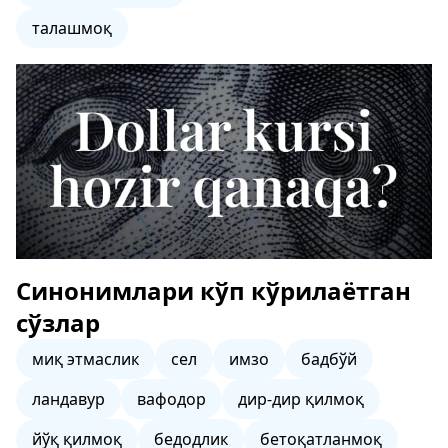
талашмоқ
Синонимлари кўп кўрилаётган
сўзлар
миқ этмаслик
сел
имзо
бадбўй
ландавур
вафодор
дир-дир қилмоқ
йўқ қилмоқ
бедодлик
бетоқатланмоқ