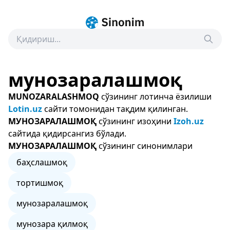
мунозаралашмоқ
MUNOZARALASHMOQ
сўзининг лотинча ёзилиши
Lotin.uz
сайти томонидан тақдим қилинган.
МУНОЗАРАЛАШМОҚ
сўзининг изоҳини
Izoh.uz
сайтида қидирсангиз бўлади.
МУНОЗАРАЛАШМОҚ
сўзининг синонимлари
баҳслашмоқ
тортишмоқ
мунозаралашмоқ
мунозара қилмоқ