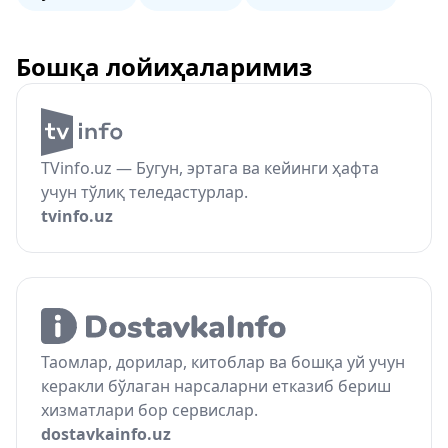
Бошқа лойиҳаларимиз
TVinfo.uz — Бугун, эртага ва кейинги ҳафта
учун тўлиқ теледастурлар.
tvinfo.uz
Таомлар, дорилар, китоблар ва бошқа уй учун
керакли бўлаган нарсаларни етказиб бериш
хизматлари бор сервислар.
dostavkainfo.uz