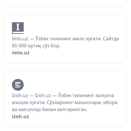
Imlo.uz — Ўзбек тилининг имло луғати. Сайтда
85 000 ортиқ сўз бор.
imlo.uz
Izoh.uz — Izoh.uz — Ўзбек тилининг халқона
изоҳли луғати. Сўзларнинг маънолари, ибора
ва мисоллар билан келтирилган.
izoh.uz