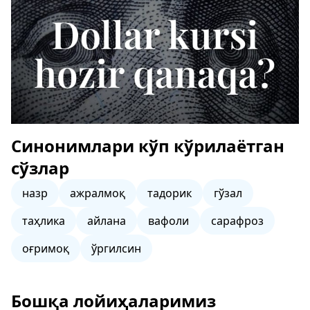
Синонимлари кўп кўрилаётган
сўзлар
назр
ажралмоқ
тадорик
гўзал
таҳлика
айлана
вафоли
сарафроз
оғримоқ
ўргилсин
Бошқа лойиҳаларимиз