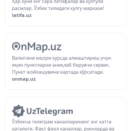
Ҳар куни энг сара латифалар ва кулгули
расмлар. Ўзбек тилидаги кулгу маркази!
latifa.uz
Валютани юқори курсда алмаштириш учун
яқин пунктларни аниқлаб берувчи сервис.
Пункт жойлашувини картада кўрсатади.
onmap.uz
Ўзбекча телеграм каналларининг энг катта
каталоги. Фақт фаол каналлар, рукнларда ва