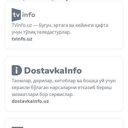
TVinfo.uz — Бугун, эртага ва кейинги ҳафта
учун тўлиқ теледастурлар.
tvinfo.uz
Таомлар, дорилар, китоблар ва бошқа уй учун
керакли бўлаган нарсаларни етказиб бериш
хизматлари бор сервислар.
dostavkainfo.uz