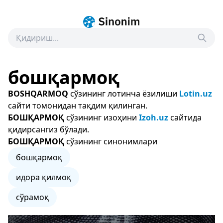
бошқармоқ
BOSHQARMOQ
сўзининг лотинча ёзилиши
Lotin.uz
сайти томонидан тақдим қилинган.
БОШҚАРМОҚ
сўзининг изоҳини
Izoh.uz
сайтида
қидирсангиз бўлади.
БОШҚАРМОҚ
сўзининг синонимлари
бошқармоқ
идора қилмоқ
сўрамоқ