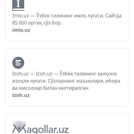
Imlo.uz — Ўзбек тилининг имло луғати. Сайтда
85 000 ортиқ сўз бор.
imlo.uz
Izoh.uz — Izoh.uz — Ўзбек тилининг халқона
изоҳли луғати. Сўзларнинг маънолари, ибора
ва мисоллар билан келтирилган.
izoh.uz