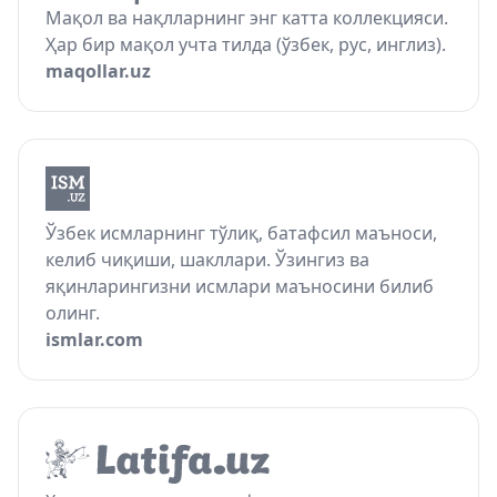
Мақол ва нақлларнинг энг катта коллекцияси.
Ҳар бир мақол учта тилда (ўзбек, рус, инглиз).
maqollar.uz
Ўзбек исмларнинг тўлиқ, батафсил маъноси,
келиб чиқиши, шакллари. Ўзингиз ва
яқинларингизни исмлари маъносини билиб
олинг.
ismlar.com