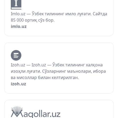
Imlo.uz — Ўзбек тилининг имло луғати. Сайтда
85 000 ортиқ сўз бор.
imlo.uz
Izoh.uz — Izoh.uz — Ўзбек тилининг халқона
изоҳли луғати. Сўзларнинг маънолари, ибора
ва мисоллар билан келтирилган.
izoh.uz