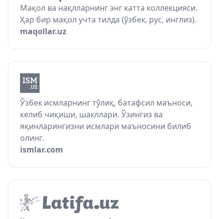
Мақол ва нақлларнинг энг катта коллекцияси.
Ҳар бир мақол учта тилда (ўзбек, рус, инглиз).
maqollar.uz
Ўзбек исмларнинг тўлиқ, батафсил маъноси,
келиб чиқиши, шакллари. Ўзингиз ва
яқинларингизни исмлари маъносини билиб
олинг.
ismlar.com