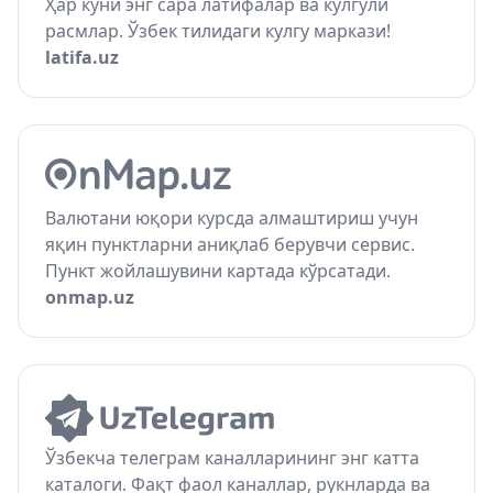
Ҳар куни энг сара латифалар ва кулгули
расмлар. Ўзбек тилидаги кулгу маркази!
latifa.uz
Валютани юқори курсда алмаштириш учун
яқин пунктларни аниқлаб берувчи сервис.
Пункт жойлашувини картада кўрсатади.
onmap.uz
Ўзбекча телеграм каналларининг энг катта
каталоги. Фақт фаол каналлар, рукнларда ва