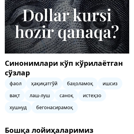
Синонимлари кўп кўрилаётган
сўзлар
фаол
ҳақиқатгўй
баҳоламоқ
ишсиз
вақт
лаш-луш
саноқ
истеҳзо
хушнуд
бегонасирамоқ
Бошқа лойиҳаларимиз