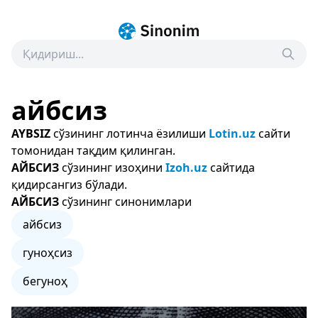
айбсиз
AYBSIZ
сўзининг лотинча ёзилиши
Lotin.uz
сайти
томонидан тақдим қилинган.
АЙБСИЗ
сўзининг изоҳини
Izoh.uz
сайтида
қидирсангиз бўлади.
АЙБСИЗ
сўзининг синонимлари
айбсиз
гуноҳсиз
бегуноҳ