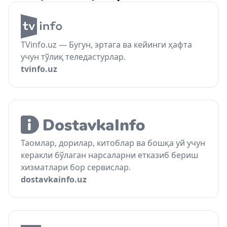
TVinfo.uz — Бугун, эртага ва кейинги ҳафта
учун тўлиқ теледастурлар.
tvinfo.uz
Таомлар, дорилар, китоблар ва бошқа уй учун
керакли бўлаган нарсаларни етказиб бериш
хизматлари бор сервислар.
dostavkainfo.uz