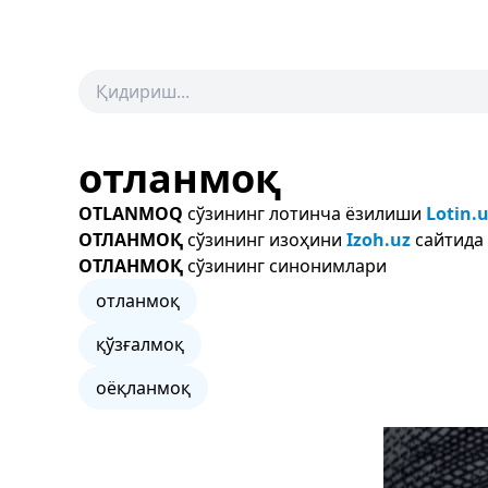
отланмоқ
OTLANMOQ
сўзининг лотинча ёзилиши
Lotin.
ОТЛАНМОҚ
сўзининг изоҳини
Izoh.uz
сайтида 
ОТЛАНМОҚ
сўзининг синонимлари
отланмоқ
қўзғалмоқ
оёқланмоқ