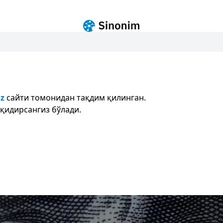
uz
сайти томонидан тақдим қилинган.
қидирсангиз бўлади.