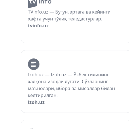
TVinfo.uz — Бугун, эртага ва кейинги
ҳафта учун тўлиқ теледастурлар.
tvinfo.uz
Izoh.uz — Izoh.uz — Ўзбек тилининг
халқона изоҳли луғати. Сўзларнинг
маънолари, ибора ва мисоллар билан
келтирилган.
izoh.uz