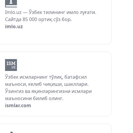
Imlo.uz — Ўзбек тилининг имло луғати.
Сайтда 85 000 ортиқ сўз бор.
imlo.uz
Ўзбек исмларнинг тўлиқ, батафсил
маъноси, келиб чиқиши, шакллари.
Ўзингиз ва яқинларингизни исмлари
маъносини билиб олинг.
ismlar.com