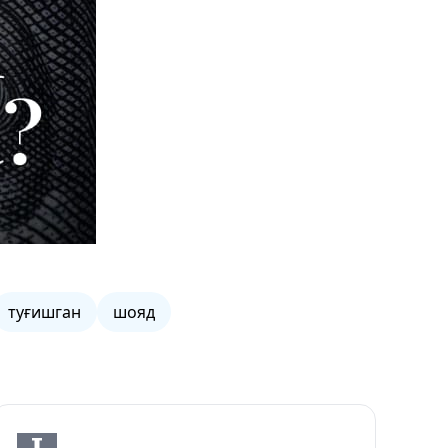
туғишган
шояд