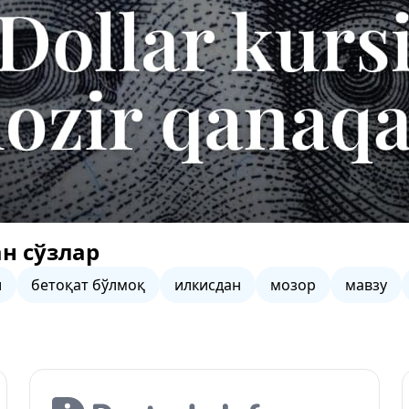
н сўзлар
и
бетоқат бўлмоқ
илкисдан
мозор
мавзу