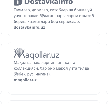
Таомлар, дорилар, китоблар ва бошқа уй
учун керакли бўлаган нарсаларни етказиб
бериш хизматлари бор сервислар.
dostavkainfo.uz
Мақол ва нақлларнинг энг катта
коллекцияси. Ҳар бир мақол учта тилда
(ўзбек, рус, инглиз).
maqollar.uz