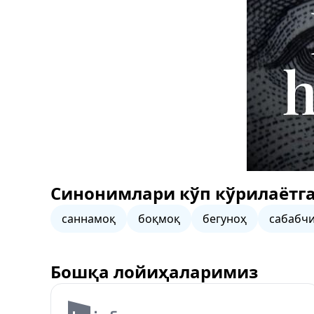
Синонимлари кўп кўрилаётга
саннамоқ
боқмоқ
бегуноҳ
сабабч
Бошқа лойиҳаларимиз