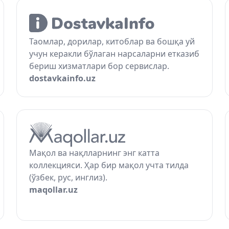
Таомлар, дорилар, китоблар ва бошқа уй
учун керакли бўлаган нарсаларни етказиб
бериш хизматлари бор сервислар.
dostavkainfo.uz
Мақол ва нақлларнинг энг катта
коллекцияси. Ҳар бир мақол учта тилда
(ўзбек, рус, инглиз).
maqollar.uz