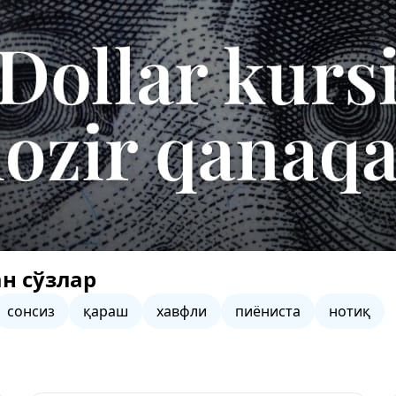
н сўзлар
сонсиз
қараш
хавфли
пиёниста
нотиқ