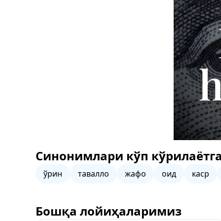
Синонимлари кўп кўрилаётга
ўрин
тавалло
жафо
оид
каср
Бошқа лойиҳаларимиз