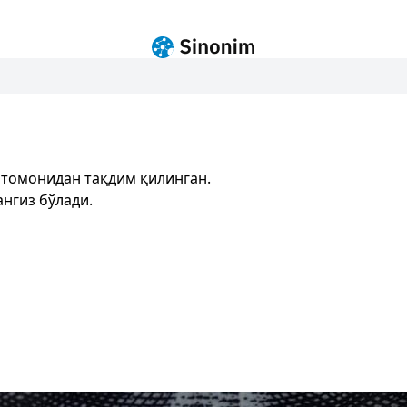
 томонидан тақдим қилинган.
нгиз бўлади.