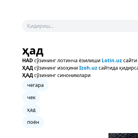
ҳад
HAD
сўзининг лотинча ёзилиши
Lotin.uz
сайти
ҲАД
сўзининг изоҳини
Izoh.uz
сайтида қидирса
ҲАД
сўзининг синонимлари
чегара
чек
ҳад
поён