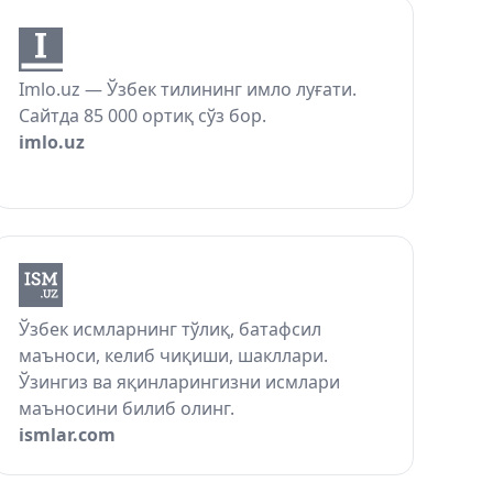
Imlo.uz — Ўзбек тилининг имло луғати.
Сайтда 85 000 ортиқ сўз бор.
imlo.uz
Ўзбек исмларнинг тўлиқ, батафсил
маъноси, келиб чиқиши, шакллари.
Ўзингиз ва яқинларингизни исмлари
маъносини билиб олинг.
ismlar.com