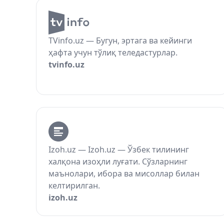
TVinfo.uz — Бугун, эртага ва кейинги
ҳафта учун тўлиқ теледастурлар.
tvinfo.uz
Izoh.uz — Izoh.uz — Ўзбек тилининг
халқона изоҳли луғати. Сўзларнинг
маънолари, ибора ва мисоллар билан
келтирилган.
izoh.uz