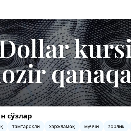
н сўзлар
оқ
тамтароқли
харжламоқ
муччи
зорлик