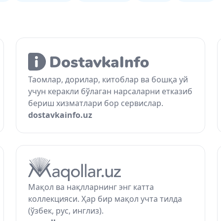
Таомлар, дорилар, китоблар ва бошқа уй
учун керакли бўлаган нарсаларни етказиб
бериш хизматлари бор сервислар.
dostavkainfo.uz
Мақол ва нақлларнинг энг катта
коллекцияси. Ҳар бир мақол учта тилда
(ўзбек, рус, инглиз).