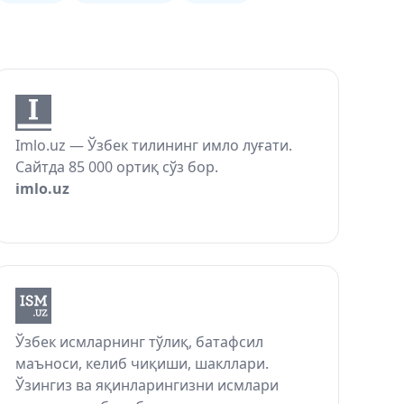
Imlo.uz — Ўзбек тилининг имло луғати.
Сайтда 85 000 ортиқ сўз бор.
imlo.uz
Ўзбек исмларнинг тўлиқ, батафсил
маъноси, келиб чиқиши, шакллари.
Ўзингиз ва яқинларингизни исмлари