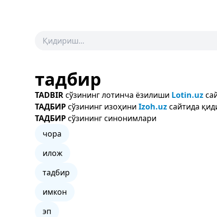
тадбир
TADBIR
сўзининг лотинча ёзилиши
Lotin.uz
сай
ТАДБИР
сўзининг изоҳини
Izoh.uz
сайтида қид
ТАДБИР
сўзининг синонимлари
чора
илож
тадбир
имкон
эп