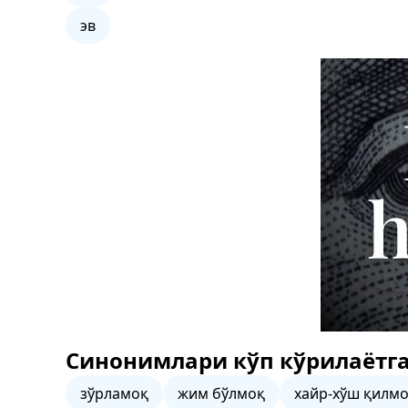
эв
Синонимлари кўп кўрилаётга
зўрламоқ
жим бўлмоқ
хайр-хўш қилм