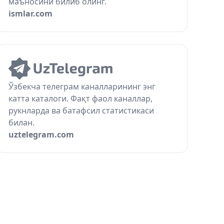
маъносини билиб олинг.
ismlar.com
Ўзбекча телеграм каналларининг энг
катта каталоги. Фақт фаол каналлар,
рукнларда ва батафсил статистикаси
билан.
uztelegram.com