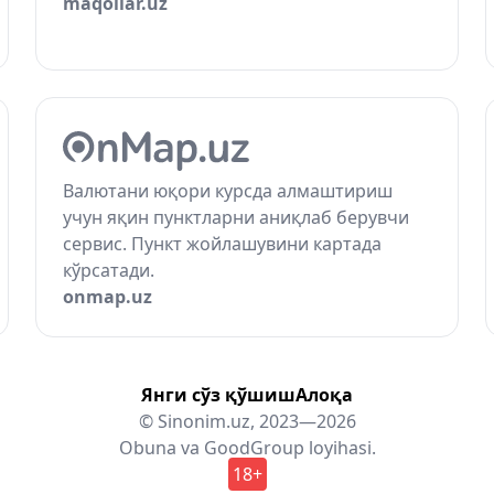
maqollar.uz
Валютани юқори курсда алмаштириш
учун яқин пунктларни аниқлаб берувчи
сервис. Пункт жойлашувини картада
кўрсатади.
onmap.uz
Янги сўз қўшиш
Алоқа
© Sinonim.uz, 2023—2026
Obuna
va
GoodGroup
loyihasi.
18+