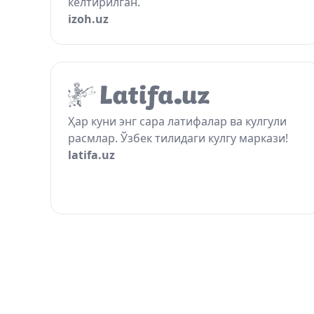
келтирилган.
izoh.uz
Ҳар куни энг сара латифалар ва кулгули
расмлар. Ўзбек тилидаги кулгу маркази!
latifa.uz