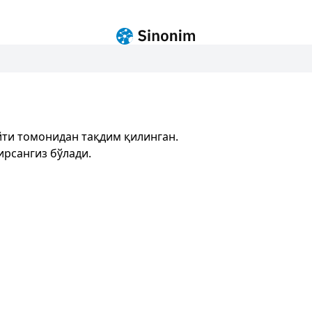
ти томонидан тақдим қилинган.
ирсангиз бўлади.