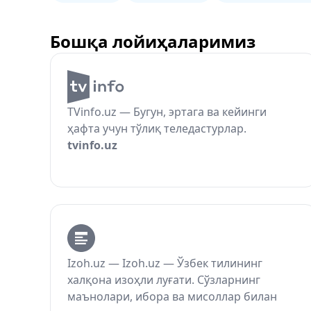
Бошқа лойиҳаларимиз
TVinfo.uz — Бугун, эртага ва кейинги
ҳафта учун тўлиқ теледастурлар.
tvinfo.uz
Izoh.uz — Izoh.uz — Ўзбек тилининг
халқона изоҳли луғати. Сўзларнинг
маънолари, ибора ва мисоллар билан