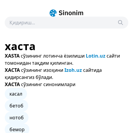
хаста
XASTA
сўзининг лотинча ёзилиши
Lotin.uz
сайти
томонидан тақдим қилинган.
ХАСТА
сўзининг изоҳини
Izoh.uz
сайтида
қидирсангиз бўлади.
ХАСТА
сўзининг синонимлари
касал
бетоб
нотоб
бемор