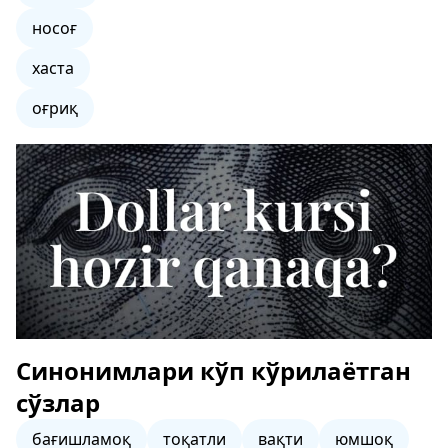
носоғ
хаста
оғриқ
Синонимлари кўп кўрилаётган
сўзлар
бағишламоқ
тоқатли
вақти
юмшоқ