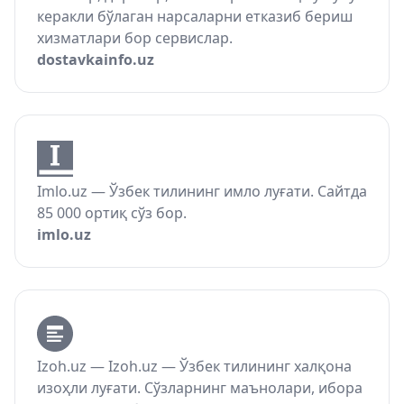
керакли бўлаган нарсаларни етказиб бериш
хизматлари бор сервислар.
dostavkainfo.uz
Imlo.uz — Ўзбек тилининг имло луғати. Сайтда
85 000 ортиқ сўз бор.
imlo.uz
Izoh.uz — Izoh.uz — Ўзбек тилининг халқона
изоҳли луғати. Сўзларнинг маънолари, ибора