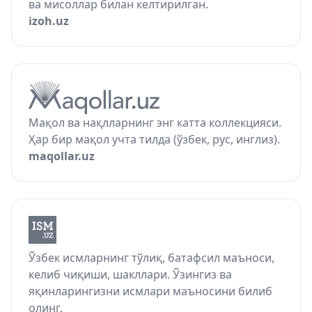
ва мисоллар билан келтирилган.
izoh.uz
Мақол ва нақлларнинг энг катта коллекцияси.
Ҳар бир мақол учта тилда (ўзбек, рус, инглиз).
maqollar.uz
Ўзбек исмларнинг тўлиқ, батафсил маъноси,
келиб чиқиши, шакллари. Ўзингиз ва
яқинларингизни исмлари маъносини билиб
олинг.