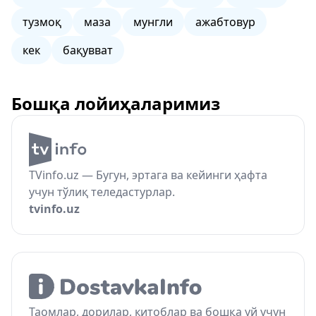
тузмоқ
маза
мунгли
ажабтовур
кек
бақувват
Бошқа лойиҳаларимиз
TVinfo.uz — Бугун, эртага ва кейинги ҳафта
учун тўлиқ теледастурлар.
tvinfo.uz
Таомлар, дорилар, китоблар ва бошқа уй учун