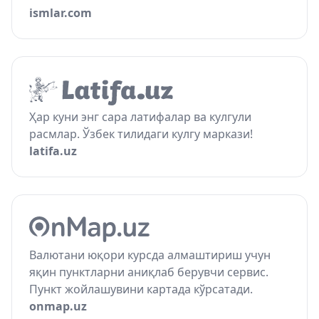
ismlar.com
Ҳар куни энг сара латифалар ва кулгули
расмлар. Ўзбек тилидаги кулгу маркази!
latifa.uz
Валютани юқори курсда алмаштириш учун
яқин пунктларни аниқлаб берувчи сервис.
Пункт жойлашувини картада кўрсатади.
onmap.uz