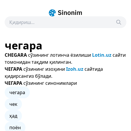
чегара
CHEGARA
сўзининг лотинча ёзилиши
Lotin.uz
сайти
томонидан тақдим қилинган.
ЧЕГАРА
сўзининг изоҳини
Izoh.uz
сайтида
қидирсангиз бўлади.
ЧЕГАРА
сўзининг синонимлари
чегара
чек
ҳад
поён