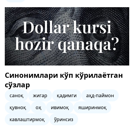
Синонимлари кўп кўрилаётган
сўзлар
саноқ
жигар
қадимги
аҳд-паймон
қувноқ
оҳ
ивимоқ
яширинмоқ
кавлаштирмоқ
ўринсиз