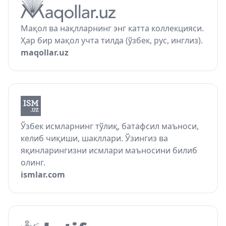
Мақол ва нақлларнинг энг катта коллекцияси.
Ҳар бир мақол учта тилда (ўзбек, рус, инглиз).
maqollar.uz
Ўзбек исмларнинг тўлиқ, батафсил маъноси,
келиб чиқиши, шакллари. Ўзингиз ва
яқинларингизни исмлари маъносини билиб
олинг.
ismlar.com