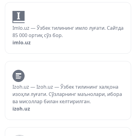
Imlo.uz — Ўзбек тилининг имло луғати. Сайтда
85 000 ортиқ сўз бор.
imlo.uz
Izoh.uz — Izoh.uz — Ўзбек тилининг халқона
изоҳли луғати. Сўзларнинг маънолари, ибора
ва мисоллар билан келтирилган.
izoh.uz