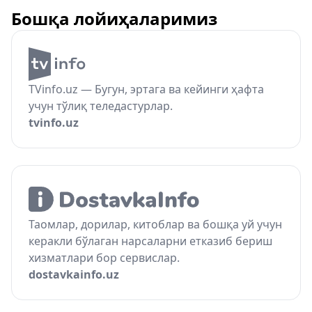
Бошқа лойиҳаларимиз
TVinfo.uz — Бугун, эртага ва кейинги ҳафта
учун тўлиқ теледастурлар.
tvinfo.uz
Таомлар, дорилар, китоблар ва бошқа уй учун
керакли бўлаган нарсаларни етказиб бериш
хизматлари бор сервислар.
dostavkainfo.uz