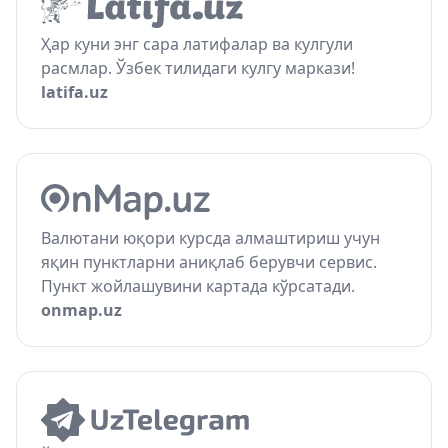
Ҳар куни энг сара латифалар ва кулгули
расмлар. Ўзбек тилидаги кулгу маркази!
latifa.uz
Валютани юқори курсда алмаштириш учун
яқин пунктларни аниқлаб берувчи сервис.
Пункт жойлашувини картада кўрсатади.
onmap.uz