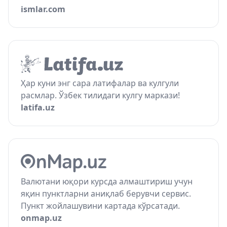
ismlar.com
Ҳар куни энг сара латифалар ва кулгули
расмлар. Ўзбек тилидаги кулгу маркази!
latifa.uz
Валютани юқори курсда алмаштириш учун
яқин пунктларни аниқлаб берувчи сервис.
Пункт жойлашувини картада кўрсатади.
onmap.uz