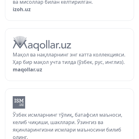
ва мисоллар билан келтирилган.
izoh.uz
Мақол ва нақлларнинг энг катта коллекцияси.
Ҳар бир мақол учта тилда (ўзбек, рус, инглиз).
maqollar.uz
Ўзбек исмларнинг тўлиқ, батафсил маъноси,
келиб чиқиши, шакллари. Ўзингиз ва
яқинларингизни исмлари маъносини билиб
олинг.