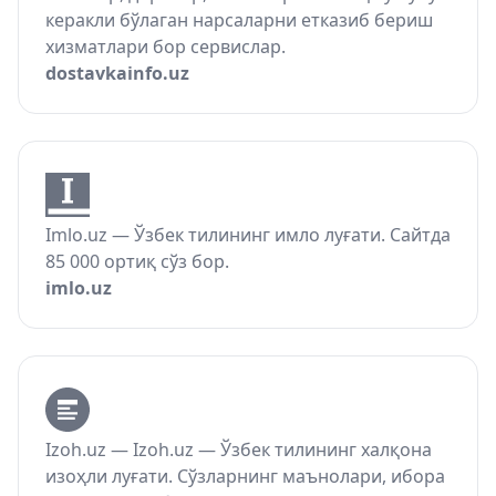
керакли бўлаган нарсаларни етказиб бериш
хизматлари бор сервислар.
dostavkainfo.uz
Imlo.uz — Ўзбек тилининг имло луғати. Сайтда
85 000 ортиқ сўз бор.
imlo.uz
Izoh.uz — Izoh.uz — Ўзбек тилининг халқона
изоҳли луғати. Сўзларнинг маънолари, ибора