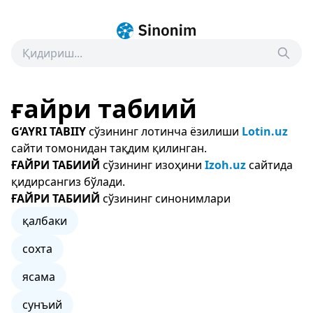
ғайри табиий
G‘AYRI TABIIY
сўзининг лотинча ёзилиши
Lotin.uz
сайти томонидан тақдим қилинган.
ҒАЙРИ ТАБИИЙ
сўзининг изоҳини
Izoh.uz
сайтида
қидирсангиз бўлади.
ҒАЙРИ ТАБИИЙ
сўзининг синонимлари
қалбаки
сохта
ясама
сунъий