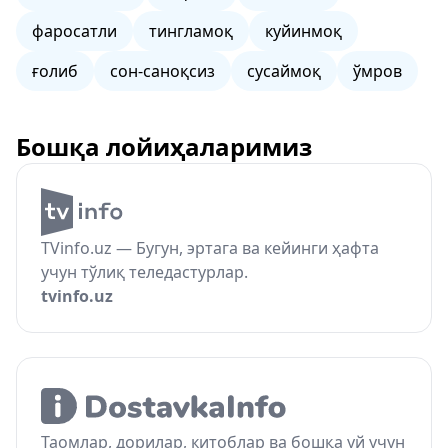
фаросатли
тингламоқ
куйинмоқ
ғолиб
сон-саноқсиз
сусаймоқ
ўмров
Бошқа лойиҳаларимиз
TVinfo.uz — Бугун, эртага ва кейинги ҳафта
учун тўлиқ теледастурлар.
tvinfo.uz
Таомлар, дорилар, китоблар ва бошқа уй учун