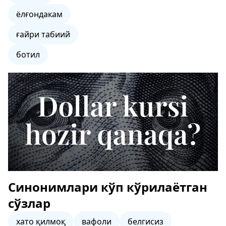
ёлғондакам
ғайри табиий
ботил
Синонимлари кўп кўрилаётган
сўзлар
хато қилмоқ
вафоли
белгисиз