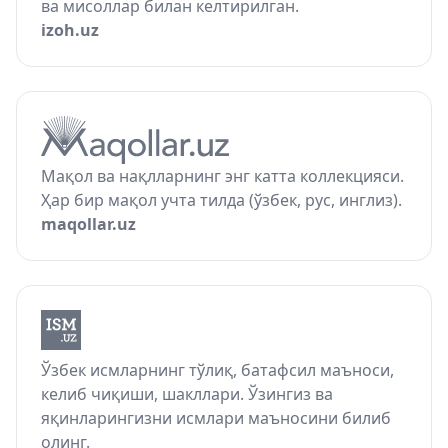
ва мисоллар билан келтирилган.
izoh.uz
Мақол ва нақлларнинг энг катта коллекцияси.
Ҳар бир мақол учта тилда (ўзбек, рус, инглиз).
maqollar.uz
Ўзбек исмларнинг тўлиқ, батафсил маъноси,
келиб чиқиши, шакллари. Ўзингиз ва
яқинларингизни исмлари маъносини билиб
олинг.