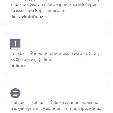
керакли бўлаган нарсаларни етказиб бериш
хизматлари бор сервислар.
dostavkainfo.uz
Imlo.uz — Ўзбек тилининг имло луғати. Сайтда
85 000 ортиқ сўз бор.
imlo.uz
Izoh.uz — Izoh.uz — Ўзбек тилининг халқона
изоҳли луғати. Сўзларнинг маънолари, ибора