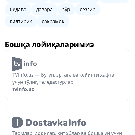
бедаво
давара
зўр
сезгир
қилтириқ
сакрамоқ
Бошқа лойиҳаларимиз
TVinfo.uz — Бугун, эртага ва кейинги ҳафта
учун тўлиқ теледастурлар.
tvinfo.uz
Таомлар, дорилар, китоблар ва бошқа уй учун