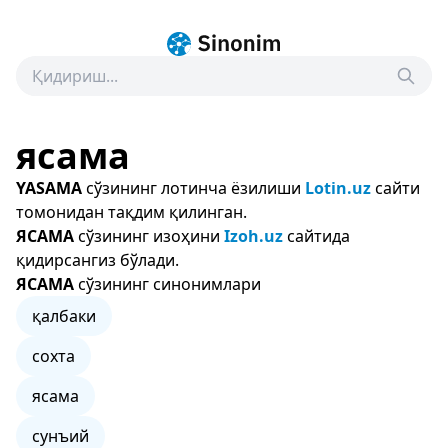
ясама
YASAMA
сўзининг лотинча ёзилиши
Lotin.uz
сайти
томонидан тақдим қилинган.
ЯСАМА
сўзининг изоҳини
Izoh.uz
сайтида
қидирсангиз бўлади.
ЯСАМА
сўзининг синонимлари
қалбаки
сохта
ясама
сунъий