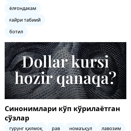
ёлғондакам
ғайри табиий
ботил
Синонимлари кўп кўрилаётган
сўзлар
гурунг қилмоқ
рав
номаъқул
лавозим