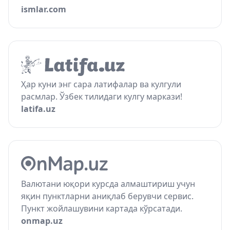
ismlar.com
Ҳар куни энг сара латифалар ва кулгули
расмлар. Ўзбек тилидаги кулгу маркази!
latifa.uz
Валютани юқори курсда алмаштириш учун
яқин пунктларни аниқлаб берувчи сервис.
Пункт жойлашувини картада кўрсатади.
onmap.uz