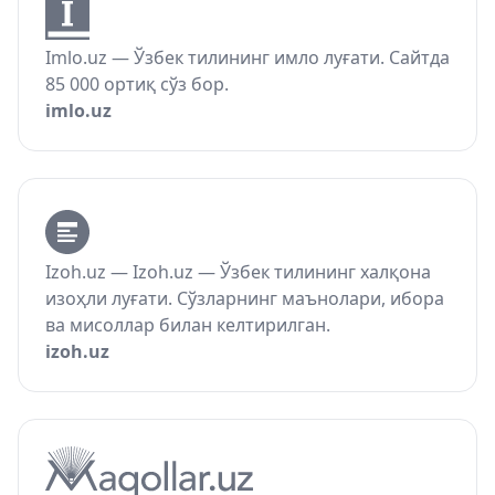
Imlo.uz — Ўзбек тилининг имло луғати. Сайтда
85 000 ортиқ сўз бор.
imlo.uz
Izoh.uz — Izoh.uz — Ўзбек тилининг халқона
изоҳли луғати. Сўзларнинг маънолари, ибора
ва мисоллар билан келтирилган.
izoh.uz