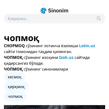
чопмоқ
CHOPMOQ
сўзининг лотинча ёзилиши
Lotin.uz
сайти томонидан тақдим қилинган.
ЧОПМОҚ
сўзининг изоҳини
Izoh.uz
сайтида
қидирсангиз бўлади.
ЧОПМОҚ
сўзининг синонимлари
кесмоқ
қирқмоқ
чопмоқ