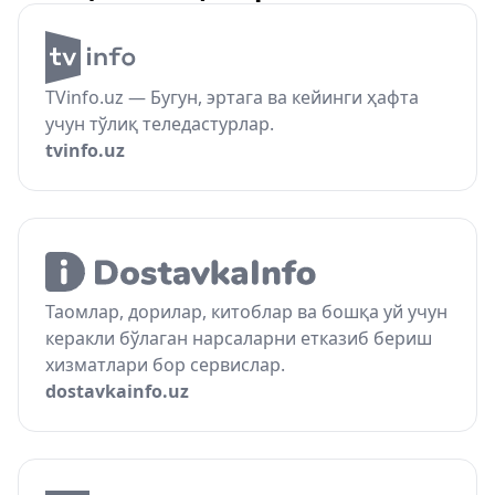
TVinfo.uz — Бугун, эртага ва кейинги ҳафта
учун тўлиқ теледастурлар.
tvinfo.uz
Таомлар, дорилар, китоблар ва бошқа уй учун
керакли бўлаган нарсаларни етказиб бериш
хизматлари бор сервислар.
dostavkainfo.uz