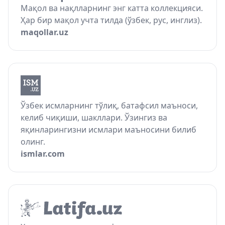
Мақол ва нақлларнинг энг катта коллекцияси.
Ҳар бир мақол учта тилда (ўзбек, рус, инглиз).
maqollar.uz
Ўзбек исмларнинг тўлиқ, батафсил маъноси,
келиб чиқиши, шакллари. Ўзингиз ва
яқинларингизни исмлари маъносини билиб
олинг.
ismlar.com