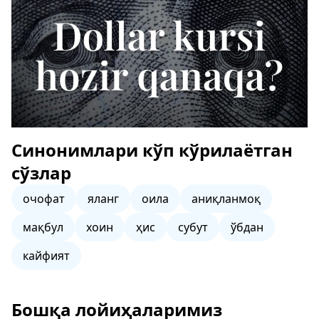
Синонимлари кўп кўрилаётган
сўзлар
очофат
яланг
оила
аниқланмоқ
мақбул
хоин
ҳис
субут
ўбдан
кайфият
Бошқа лойиҳаларимиз