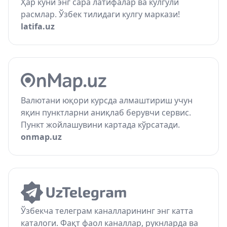
Ҳар куни энг сара латифалар ва кулгули
расмлар. Ўзбек тилидаги кулгу маркази!
latifa.uz
Валютани юқори курсда алмаштириш учун
яқин пунктларни аниқлаб берувчи сервис.
Пункт жойлашувини картада кўрсатади.
onmap.uz
Ўзбекча телеграм каналларининг энг катта
каталоги. Фақт фаол каналлар, рукнларда ва