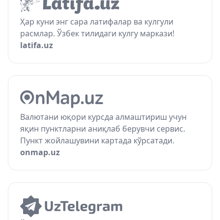
Ҳар куни энг сара латифалар ва кулгули
расмлар. Ўзбек тилидаги кулгу маркази!
latifa.uz
Валютани юқори курсда алмаштириш учун
яқин пунктларни аниқлаб берувчи сервис.
Пункт жойлашувини картада кўрсатади.
onmap.uz