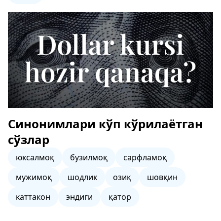
Синонимлари кўп кўрилаётган
сўзлар
юксалмоқ
бузилмоқ
сарфламоқ
мужимоқ
шодлик
озиқ
шовқин
каттакон
эндиги
қатор