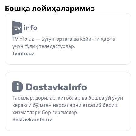
Бошқа лойиҳаларимиз
TVinfo.uz — Бугун, эртага ва кейинги ҳафта
учун тўлиқ теледастурлар.
tvinfo.uz
Таомлар, дорилар, китоблар ва бошқа уй учун
керакли бўлаган нарсаларни етказиб бериш
хизматлари бор сервислар.
dostavkainfo.uz