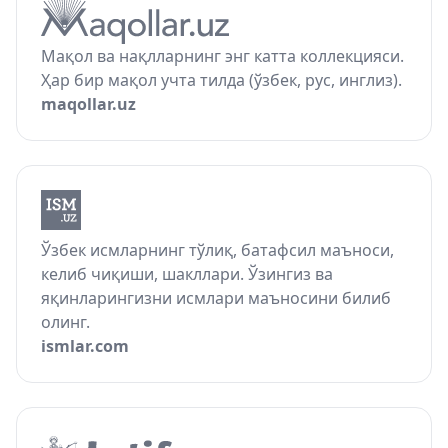
Мақол ва нақлларнинг энг катта коллекцияси.
Ҳар бир мақол учта тилда (ўзбек, рус, инглиз).
maqollar.uz
Ўзбек исмларнинг тўлиқ, батафсил маъноси,
келиб чиқиши, шакллари. Ўзингиз ва
яқинларингизни исмлари маъносини билиб
олинг.
ismlar.com