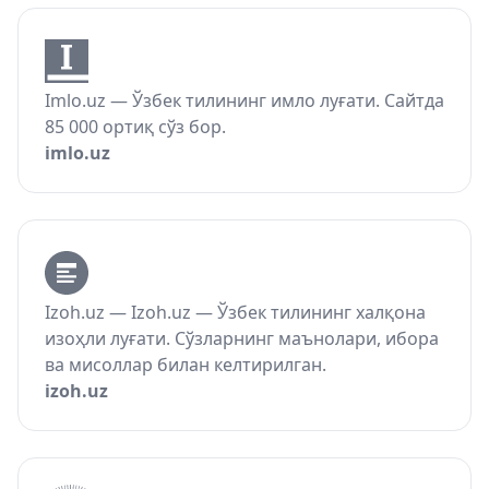
Imlo.uz — Ўзбек тилининг имло луғати. Сайтда
85 000 ортиқ сўз бор.
imlo.uz
Izoh.uz — Izoh.uz — Ўзбек тилининг халқона
изоҳли луғати. Сўзларнинг маънолари, ибора
ва мисоллар билан келтирилган.
izoh.uz