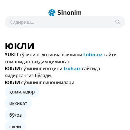
юкли
YUKLI
сўзининг лотинча ёзилиши
Lotin.uz
сайти
томонидан тақдим қилинган.
ЮКЛИ
сўзининг изоҳини
Izoh.uz
сайтида
қидирсангиз бўлади.
ЮКЛИ
сўзининг синонимлари
ҳомиладор
иккиқат
бўғоз
юкли