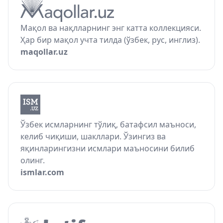
Мақол ва нақлларнинг энг катта коллекцияси.
Ҳар бир мақол учта тилда (ўзбек, рус, инглиз).
maqollar.uz
Ўзбек исмларнинг тўлиқ, батафсил маъноси,
келиб чиқиши, шакллари. Ўзингиз ва
яқинларингизни исмлари маъносини билиб
олинг.
ismlar.com