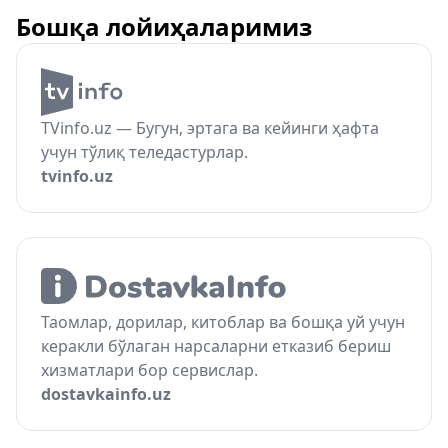
Бошқа лойиҳаларимиз
TVinfo.uz — Бугун, эртага ва кейинги ҳафта
учун тўлиқ теледастурлар.
tvinfo.uz
Таомлар, дорилар, китоблар ва бошқа уй учун
керакли бўлаган нарсаларни етказиб бериш
хизматлари бор сервислар.
dostavkainfo.uz