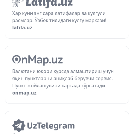
Ҳар куни энг сара латифалар ва кулгули
расмлар. Ўзбек тилидаги кулгу маркази!
latifa.uz
Валютани юқори курсда алмаштириш учун
яқин пунктларни аниқлаб берувчи сервис.
Пункт жойлашувини картада кўрсатади.
onmap.uz