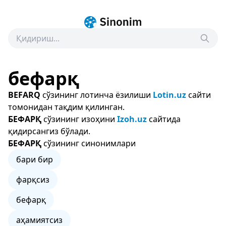
бефарқ
BEFARQ
сўзининг лотинча ёзилиши
Lotin.uz
сайти
томонидан тақдим қилинган.
БЕФАРҚ
сўзининг изоҳини
Izoh.uz
сайтида
қидирсангиз бўлади.
БЕФАРҚ
сўзининг синонимлари
бари бир
фарқсиз
бефарқ
аҳамиятсиз