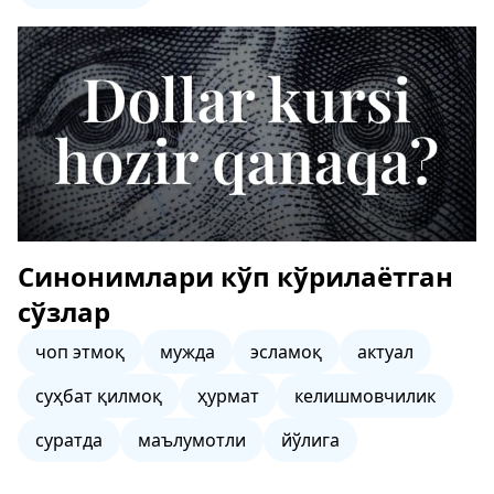
Синонимлари кўп кўрилаётган
сўзлар
чоп этмоқ
мужда
эсламоқ
актуал
суҳбат қилмоқ
ҳурмат
келишмовчилик
суратда
маълумотли
йўлига