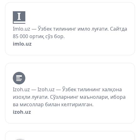
Imlo.uz — Ўзбек тилининг имло луғати. Сайтда
85 000 ортиқ сўз бор.
imlo.uz
Izoh.uz — Izoh.uz — Ўзбек тилининг халқона
изоҳли луғати. Сўзларнинг маънолари, ибора
ва мисоллар билан келтирилган.
izoh.uz