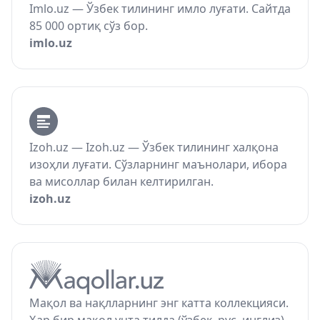
Imlo.uz — Ўзбек тилининг имло луғати. Сайтда
85 000 ортиқ сўз бор.
imlo.uz
Izoh.uz — Izoh.uz — Ўзбек тилининг халқона
изоҳли луғати. Сўзларнинг маънолари, ибора
ва мисоллар билан келтирилган.
izoh.uz
Мақол ва нақлларнинг энг катта коллекцияси.