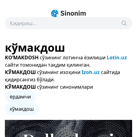
кўмакдош
KO‘MAKDOSH
сўзининг лотинча ёзилиши
Lotin.uz
сайти томонидан тақдим қилинган.
КЎМАКДОШ
сўзининг изоҳини
Izoh.uz
сайтида
қидирсангиз бўлади.
КЎМАКДОШ
сўзининг синонимлари
ёрдамчи
кўмакдош