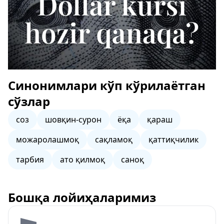
Синонимлари кўп кўрилаётган
сўзлар
соз
шовқин-сурон
ёқа
қараш
можаролашмоқ
сақламоқ
қаттиқчилик
тарбия
ато қилмоқ
саноқ
Бошқа лойиҳаларимиз