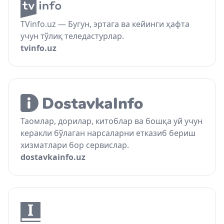
TVinfo.uz — Бугун, эртага ва кейинги ҳафта
учун тўлиқ теледастурлар.
tvinfo.uz
Таомлар, дорилар, китоблар ва бошқа уй учун
керакли бўлаган нарсаларни етказиб бериш
хизматлари бор сервислар.
dostavkainfo.uz