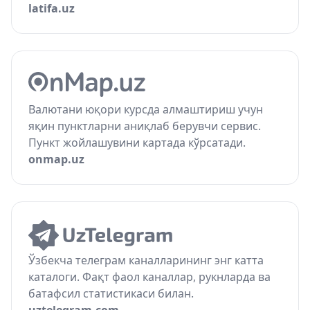
latifa.uz
Валютани юқори курсда алмаштириш учун
яқин пунктларни аниқлаб берувчи сервис.
Пункт жойлашувини картада кўрсатади.
onmap.uz
Ўзбекча телеграм каналларининг энг катта
каталоги. Фақт фаол каналлар, рукнларда ва
батафсил статистикаси билан.