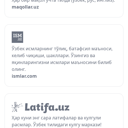
Ҳар бир мақол учта тилда (ўзбек, рус, инглиз).
maqollar.uz
Ўзбек исмларнинг тўлиқ, батафсил маъноси,
келиб чиқиши, шакллари. Ўзингиз ва
яқинларингизни исмлари маъносини билиб
олинг.
ismlar.com
Ҳар куни энг сара латифалар ва кулгули
расмлар. Ўзбек тилидаги кулгу маркази!