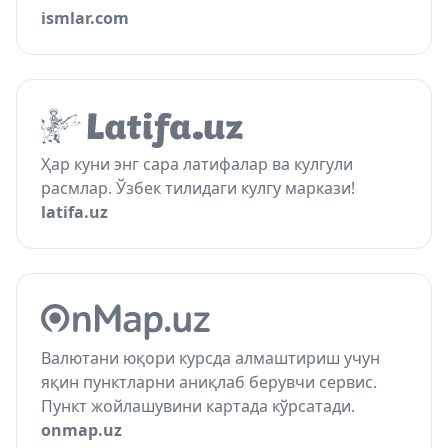
ismlar.com
Ҳар куни энг сара латифалар ва кулгули
расмлар. Ўзбек тилидаги кулгу маркази!
latifa.uz
Валютани юқори курсда алмаштириш учун
яқин пунктларни аниқлаб берувчи сервис.
Пункт жойлашувини картада кўрсатади.
onmap.uz