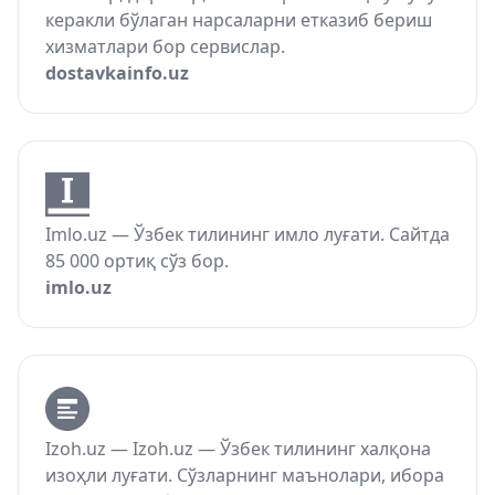
керакли бўлаган нарсаларни етказиб бериш
хизматлари бор сервислар.
dostavkainfo.uz
Imlo.uz — Ўзбек тилининг имло луғати. Сайтда
85 000 ортиқ сўз бор.
imlo.uz
Izoh.uz — Izoh.uz — Ўзбек тилининг халқона
изоҳли луғати. Сўзларнинг маънолари, ибора