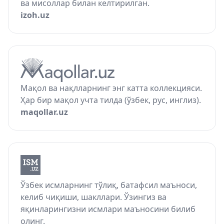
ва мисоллар билан келтирилган.
izoh.uz
Мақол ва нақлларнинг энг катта коллекцияси.
Ҳар бир мақол учта тилда (ўзбек, рус, инглиз).
maqollar.uz
Ўзбек исмларнинг тўлиқ, батафсил маъноси,
келиб чиқиши, шакллари. Ўзингиз ва
яқинларингизни исмлари маъносини билиб
олинг.