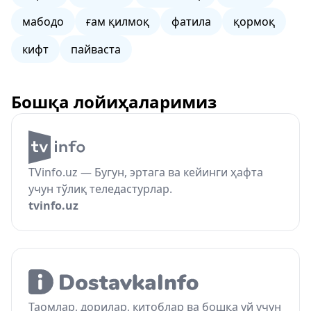
мабодо
ғам қилмоқ
фатила
қормоқ
кифт
пайваста
Бошқа лойиҳаларимиз
TVinfo.uz — Бугун, эртага ва кейинги ҳафта
учун тўлиқ теледастурлар.
tvinfo.uz
Таомлар, дорилар, китоблар ва бошқа уй учун