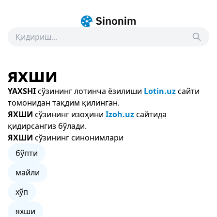
яхши
YAXSHI
сўзининг лотинча ёзилиши
Lotin.uz
сайти
томонидан тақдим қилинган.
ЯХШИ
сўзининг изоҳини
Izoh.uz
сайтида
қидирсангиз бўлади.
ЯХШИ
сўзининг синонимлари
бўпти
майли
хўп
яхши