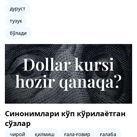
дуруст
тузук
бўлади
Синонимлари кўп кўрилаётган
сўзлар
чирой
қилмиш
ғала-ғовир
ғалаба