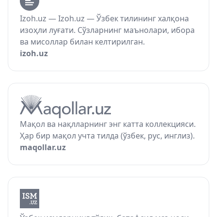
Izoh.uz — Izoh.uz — Ўзбек тилининг халқона
изоҳли луғати. Сўзларнинг маънолари, ибора
ва мисоллар билан келтирилган.
izoh.uz
Мақол ва нақлларнинг энг катта коллекцияси.
Ҳар бир мақол учта тилда (ўзбек, рус, инглиз).
maqollar.uz