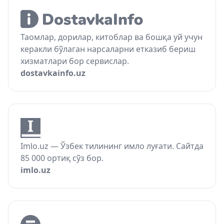
Таомлар, дорилар, китоблар ва бошқа уй учун
керакли бўлаган нарсаларни етказиб бериш
хизматлари бор сервислар.
dostavkainfo.uz
Imlo.uz — Ўзбек тилининг имло луғати. Сайтда
85 000 ортиқ сўз бор.
imlo.uz