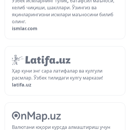
Ўзбек исмларнинг тўлиқ, батафсил маъноси,
келиб чиқиши, шакллари. Ўзингиз ва
яқинларингизни исмлари маъносини билиб
олинг.
ismlar.com
Ҳар куни энг сара латифалар ва кулгули
расмлар. Ўзбек тилидаги кулгу маркази!
latifa.uz
Валютани юқори курсда алмаштириш учун