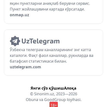
яқин пунктларни аниқлаб берувчи сервис.
Пункт жойлашувини картада кўрсатади.
onmap.uz
Ўзбекча телеграм каналларининг энг катта
каталоги. Фақт фаол каналлар, рукнларда ва
батафсил статистикаси билан.
uztelegram.com
Янги сўз қўшиш
Алоқа
© Sinonim.uz, 2023—2026
Obuna
va
GoodGroup
loyihasi.
18+