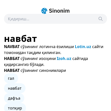
навбат
NAVBAT
сўзининг лотинча ёзилиши
Lotin.uz
сайти
томонидан тақдим қилинган.
НАВБАТ
сўзининг изоҳини
Izoh.uz
сайтида
қидирсангиз бўлади.
НАВБАТ
сўзининг синонимлари
гал
навбат
дафъа
топқир