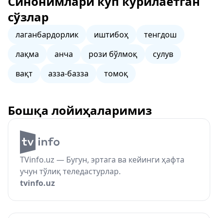
Синонимлари кўп кўрилаётган
сўзлар
лаганбардорлик
иштибоҳ
тенгдош
лақма
анча
рози бўлмоқ
сулув
вақт
азза-базза
томоқ
Бошқа лойиҳаларимиз
TVinfo.uz — Бугун, эртага ва кейинги ҳафта
учун тўлиқ теледастурлар.
tvinfo.uz