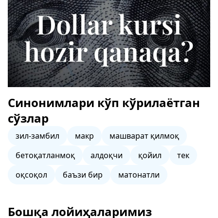
Синонимлари кўп кўрилаётган
сўзлар
зил-замбил
макр
машварат қилмоқ
бетоқатланмоқ
алдоқчи
қойил
тек
оқсоқол
баъзи бир
матонатли
Бошқа лойиҳаларимиз