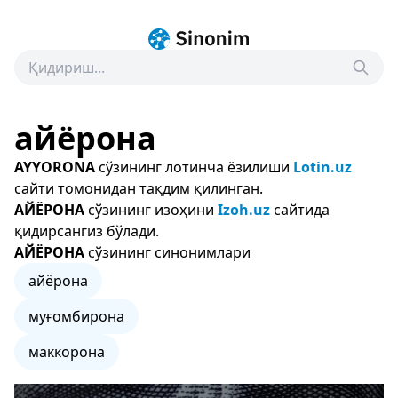
айёрона
AYYORONA
сўзининг лотинча ёзилиши
Lotin.uz
сайти томонидан тақдим қилинган.
АЙЁРОНА
сўзининг изоҳини
Izoh.uz
сайтида
қидирсангиз бўлади.
АЙЁРОНА
сўзининг синонимлари
айёрона
муғомбирона
маккорона