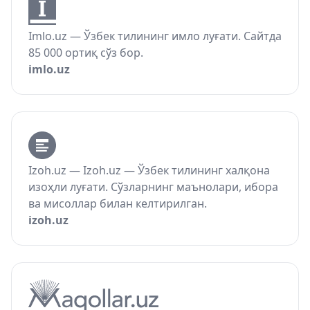
Imlo.uz — Ўзбек тилининг имло луғати. Сайтда
85 000 ортиқ сўз бор.
imlo.uz
Izoh.uz — Izoh.uz — Ўзбек тилининг халқона
изоҳли луғати. Сўзларнинг маънолари, ибора
ва мисоллар билан келтирилган.
izoh.uz