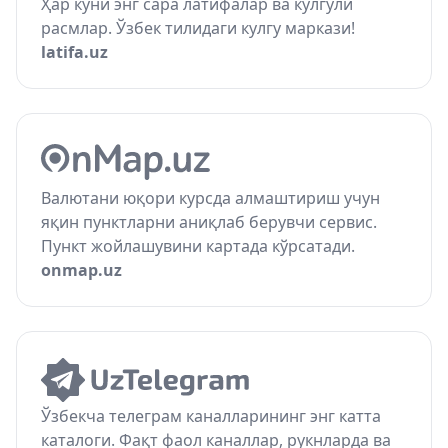
Ҳар куни энг сара латифалар ва кулгули
расмлар. Ўзбек тилидаги кулгу маркази!
latifa.uz
Валютани юқори курсда алмаштириш учун
яқин пунктларни аниқлаб берувчи сервис.
Пункт жойлашувини картада кўрсатади.
onmap.uz
Ўзбекча телеграм каналларининг энг катта
каталоги. Фақт фаол каналлар, рукнларда ва