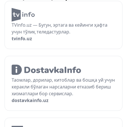
TVinfo.uz — Бугун, эртага ва кейинги ҳафта
учун тўлиқ теледастурлар.
tvinfo.uz
Таомлар, дорилар, китоблар ва бошқа уй учун
керакли бўлаган нарсаларни етказиб бериш
хизматлари бор сервислар.
dostavkainfo.uz