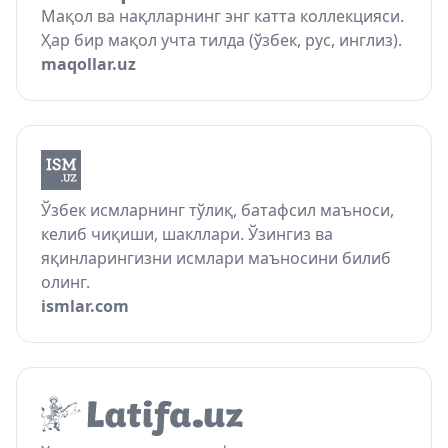
Мақол ва нақлларнинг энг катта коллекцияси.
Ҳар бир мақол учта тилда (ўзбек, рус, инглиз).
maqollar.uz
Ўзбек исмларнинг тўлиқ, батафсил маъноси,
келиб чиқиши, шакллари. Ўзингиз ва
яқинларингизни исмлари маъносини билиб
олинг.
ismlar.com