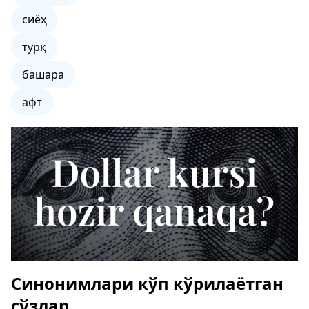
сиёҳ
турқ
башара
афт
Синонимлари кўп кўрилаётган
сўзлар