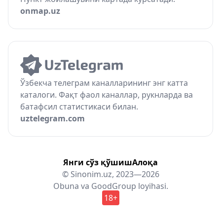
onmap.uz
Ўзбекча телеграм каналларининг энг катта
каталоги. Фақт фаол каналлар, рукнларда ва
батафсил статистикаси билан.
uztelegram.com
Янги сўз қўшиш
Алоқа
© Sinonim.uz, 2023—2026
Obuna
va
GoodGroup
loyihasi.
18+