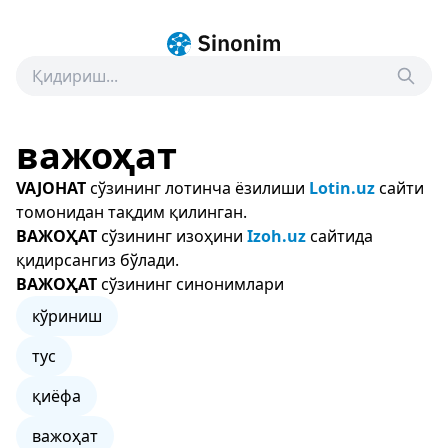
важоҳат
VAJOHAT
сўзининг лотинча ёзилиши
Lotin.uz
сайти
томонидан тақдим қилинган.
ВАЖОҲАТ
сўзининг изоҳини
Izoh.uz
сайтида
қидирсангиз бўлади.
ВАЖОҲАТ
сўзининг синонимлари
кўриниш
тус
қиёфа
важоҳат