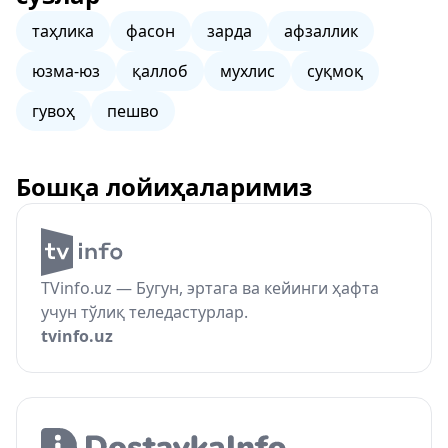
таҳлика
фасон
зарда
афзаллик
юзма-юз
қаллоб
мухлис
суқмоқ
гувоҳ
пешво
Бошқа лойиҳаларимиз
TVinfo.uz — Бугун, эртага ва кейинги ҳафта
учун тўлиқ теледастурлар.
tvinfo.uz