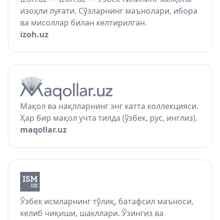
изоҳли луғати. Сўзларнинг маънолари, ибора
ва мисоллар билан келтирилган.
izoh.uz
Мақол ва нақлларнинг энг катта коллекцияси.
Ҳар бир мақол учта тилда (ўзбек, рус, инглиз).
maqollar.uz
Ўзбек исмларнинг тўлиқ, батафсил маъноси,
келиб чиқиши, шакллари. Ўзингиз ва