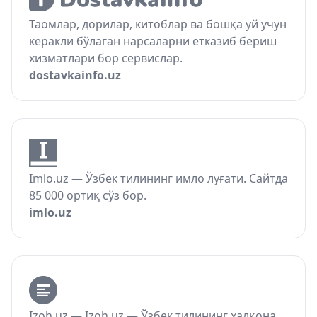
Таомлар, дорилар, китоблар ва бошқа уй учун
керакли бўлаган нарсаларни етказиб бериш
хизматлари бор сервислар.
dostavkainfo.uz
Imlo.uz — Ўзбек тилининг имло луғати. Сайтда
85 000 ортиқ сўз бор.
imlo.uz
Izoh.uz — Izoh.uz — Ўзбек тилининг халқона